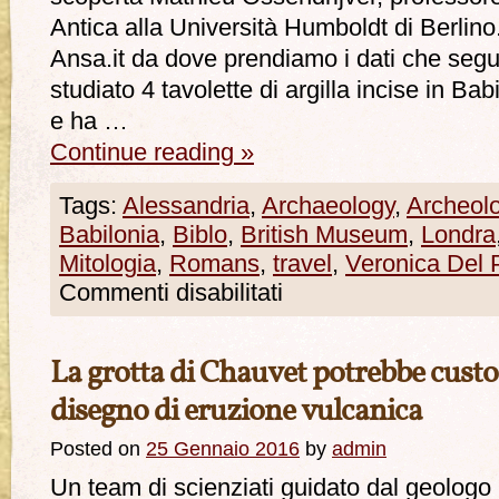
Antica alla Università Humboldt di Berlino
Ansa.it da dove prendiamo i dati che segu
studiato 4 tavolette di argilla incise in Babi
e ha …
Continue reading
»
Tags:
Alessandria
,
Archaeology
,
Archeol
Babilonia
,
Biblo
,
British Museum
,
Londra
Mitologia
,
Romans
,
travel
,
Veronica Del 
Commenti disabilitati
La grotta di Chauvet potrebbe custod
disegno di eruzione vulcanica
Posted on
25 Gennaio 2016
by
admin
Un team di scienziati guidato dal geolog