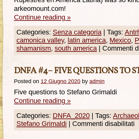
Rupestres en América Latina) was so kind 
arkeomount.com!
Continue reading
»
Categories:
Senza categoria
|
Tags:
Antr
camonica valley
,
latin america
,
Mexico
,
P
shamanism
,
south america
|
Commenti dis
DNFA #4– FIVE QUESTIONS TO 
Posted on
12 Giugno 2020
by
admin
Five questions to Stefano Grimaldi
Continue reading
»
Categories:
DNFA_2020
|
Tags:
Archaeo
Stefano Grimaldi
|
Commenti disabilitati