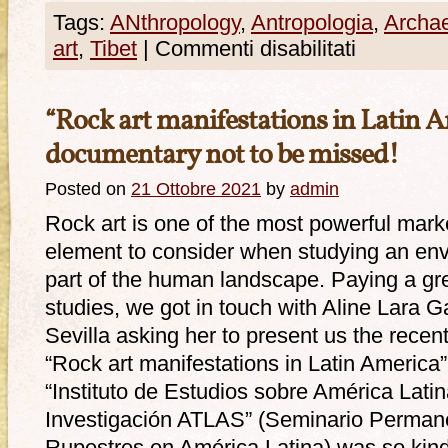
Tags:
ANthropology
,
Antropologia
,
Archa
art
,
Tibet
|
Commenti disabilitati
“Rock art manifestations in Latin 
documentary not to be missed!
Posted on
21 Ottobre 2021
by
admin
Rock art is one of the most powerful marke
element to consider when studying an envi
part of the human landscape. Paying a grea
studies, we got in touch with Aline Lara G
Sevilla asking her to present us the rece
“Rock art manifestations in Latin America”.
“Instituto de Estudios sobre América Lati
Investigación ATLAS” (Seminario Perman