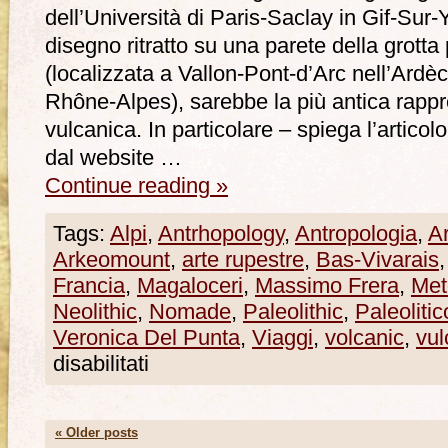
dell’Università di Paris-Saclay in Gif-Sur-
disegno ritratto su una parete della grotta
(localizzata a Vallon-Pont-d’Arc nell’Ardè
Rhône-Alpes), sarebbe la più antica rapp
vulcanica. In particolare – spiega l’artico
dal website …
Continue reading
»
Tags:
Alpi
,
Antrhopology
,
Antropologia
,
A
Arkeomount
,
arte rupestre
,
Bas-Vivarais
Francia
,
Magaloceri
,
Massimo Frera
,
Met
Neolithic
,
Nomade
,
Paleolithic
,
Paleolitic
Veronica Del Punta
,
Viaggi
,
volcanic
,
vul
disabilitati
«
Older posts