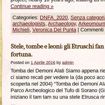
Continue reading
»
Categories:
DNFA_2020
,
Senza categori
archaeologists
,
Archaeology
,
Arkeomoun
Michieli
,
Veronica Del Punta
|
Commenti d
Stele, tombe e leoni: gli Etruschi fan
fortuna.
Posted on
1 Aprile 2016
by
admin
Tomba dei Demoni Alati Siamo appena rie
ci siamo recati per vedere la (da poco acc
scoperta nel 2004) “Tomba dei Demoni Alati
Parco Archeologico del Tufo di Sorano (GR)
iniziano il tam tam su una stele Etrusca r
…