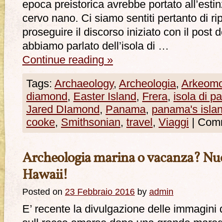
epoca preistorica avrebbe portato all’esti
cervo nano. Ci siamo sentiti pertanto di r
proseguire il discorso iniziato con il post
abbiamo parlato dell’isola di …
Continue reading
»
Tags:
Archaeology
,
Archeologia
,
Arkeomo
diamond
,
Easter Island
,
Frera
,
isola di 
Jared DIamond
,
Panama
,
panama's isla
cooke
,
Smithsonian
,
travel
,
Viaggi
|
Comme
Archeologia marina o vacanza? Nuo
Hawaii!
Posted on
23 Febbraio 2016
by
admin
E’ recente la divulgazione delle immagini d