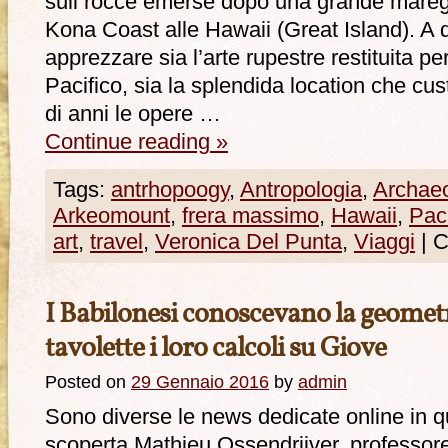
sull rocce emerse dopo una grande maregg
Kona Coast alle Hawaii (Great Island). A q
apprezzare sia l’arte rupestre restituita pe
Pacifico, sia la splendida location che cu
di anni le opere …
Continue reading
»
Tags:
antrhopoogy
,
Antropologia
,
Archae
Arkeomount
,
frera massimo
,
Hawaii
,
Paci
art
,
travel
,
Veronica Del Punta
,
Viaggi
|
C
I Babilonesi conoscevano la geometri
tavolette i loro calcoli su Giove
Posted on
29 Gennaio 2016
by
admin
Sono diverse le news dedicate online in 
scoperta Mathieu Ossendrijver, professore