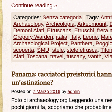
Continue reading
»
Categories:
Senza categoria
|
Tags:
Antr
Archaeology
,
Archeologia
,
Arkeomount
,
Demoni Alati
,
Etruscans
,
Etruschi
,
frera
Gregory Warden
,
italia
,
Italy
,
Leone
,
Mar
Archaeological Project
,
Panthera
,
Poggio
scoperta
,
SMU
,
stele
,
stele etrusca
,
Tifo
Alati
,
Toscana
,
travel
,
tuscany
,
Vanth
,
Vi
Panama: cacciatori preistorici han
un’estinzione?
Posted on
7 Marzo 2016
by
admin
Foto di archaeology.org Leggendo una new
pochi giorni fa, scopriamo che probabilment