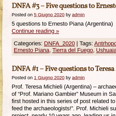
DNFA #3 – Five questions to Ernest
Posted on
5 Giugno 2020
by
admin
5 questions to Ernesto Piana (Argentina)
Continue reading
»
Categories:
DNFA_2020
|
Tags:
Antrhopo
Ernesto Piana
,
Tierra del Fuego
,
Ushuai
DNFA #1 – Five questions to Teresa 
Posted on
1 Giugno 2020
by
admin
Prof. Teresa Michieli (Argentina) – archae
of “Prof. Mariano Gambier” Museum in San
first hosted in this series of post related 
feed the archaeologists!”. Prof. Michieli s
project, nearly 10 years ago, leading us i