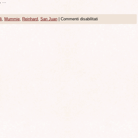
., …
li
,
Mummie
,
Reinhard
,
San Juan
|
Commenti disabilitati