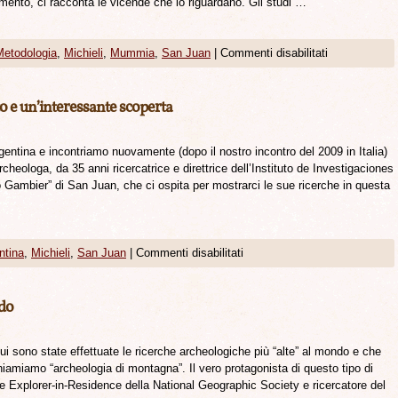
vamento, ci racconta le vicende che lo riguardano. Gli studi …
Metodologia
,
Michieli
,
Mummia
,
San Juan
|
Commenti disabilitati
o e un’interessante scoperta
gentina e incontriamo nuovamente (dopo il nostro incontro del 2009 in Italia)
rcheologa, da 35 anni ricercatrice e direttrice dell’Instituto de Investigaciones
Gambier” di San Juan, che ci ospita per mostrarci le sue ricerche in questa
ntina
,
Michieli
,
San Juan
|
Commenti disabilitati
ndo
 sono state effettuate le ricerche archeologiche più “alte” al mondo e che
hiamiamo “archeologia di montagna”. Il vero protagonista di questo tipo di
e Explorer-in-Residence della National Geographic Society e ricercatore del