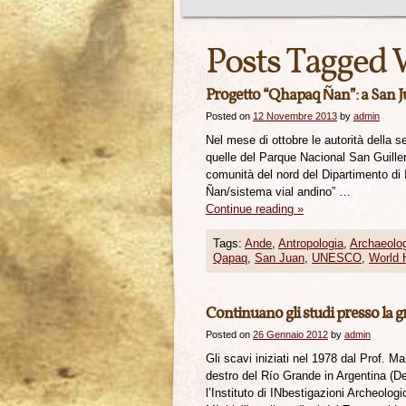
Posts Tagged 
Progetto “Qhapaq Ñan”: a San 
Posted on
12 Novembre 2013
by
admin
Nel mese di ottobre le autorità della s
quelle del Parque Nacional San Guiller
comunità del nord del Dipartimento di 
Ñan/sistema vial andino” …
Continue reading
»
Tags:
Ande
,
Antropologia
,
Archaeolo
Qapaq
,
San Juan
,
UNESCO
,
World 
Continuano gli studi presso la 
Posted on
26 Gennaio 2012
by
admin
Gli scavi iniziati nel 1978 dal Prof. 
destro del Río Grande in Argentina (D
l’Instituto di INbestigazioni Archeolo