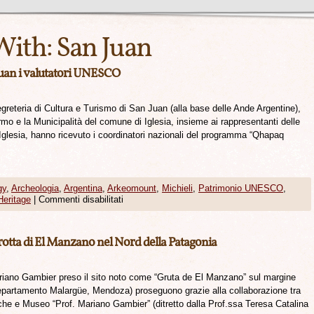
With:
San Juan
Juan i valutatori UNESCO
egreteria di Cultura e Turismo di San Juan (alla base delle Ande Argentine),
mo e la Municipalità del comune di Iglesia, insieme ai rappresentanti delle
Iglesia, hanno ricevuto i coordinatori nazionali del programma “Qhapaq
gy
,
Archeologia
,
Argentina
,
Arkeomount
,
Michieli
,
Patrimonio UNESCO
,
Heritage
|
Commenti disabilitati
grotta di El Manzano nel Nord della Patagonia
Mariano Gambier preso il sito noto come “Gruta de El Manzano” sul margine
epartamento Malargüe, Mendoza) proseguono grazie alla collaborazione tra
giche e Museo “Prof. Mariano Gambier” (ditretto dalla Prof.ssa Teresa Catalina