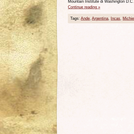
Mountain Institute di Washington D.C
Continue reading
»
Tags:
Ande
,
Argentina
,
Incas
,
Michie