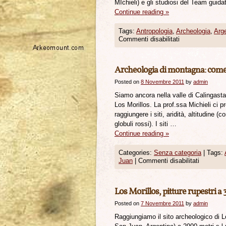
MIchieli) e gli studiosi del Team guid
Continue reading
»
Tags:
Antropologia
,
Archeologia
,
Arg
Commenti disabilitati
Archeologia di montagna: come
Posted on
8 Novembre 2011
by
admin
Siamo ancora nella valle di Calingasta 
Los Morillos. La prof.ssa Michieli ci p
raggiungere i siti, aridità, altitudine
globuli rossi). I siti …
Continue reading
»
Categories:
Senza categoria
|
Tags:
Juan
|
Commenti disabilitati
Los Morillos, pitture rupestri a 
Posted on
7 Novembre 2011
by
admin
Raggiungiamo il sito archeologico di Lo