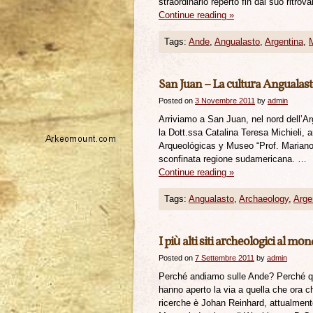
straordinario reperto fin dal suo ritro
Continue reading
»
Tags:
Ande
,
Angualasto
,
Argentina
,
San Juan – La cultura Angualast
Posted on
3 Novembre 2011
by
admin
Arriviamo a San Juan, nel nord dell’Ar
la Dott.ssa Catalina Teresa Michieli, a
Arqueológicas y Museo “Prof. Mariano 
sconfinata regione sudamericana. …
Continue reading
»
Tags:
Angualasto
,
Archaeology
,
Arge
I più alti siti archeologici al mo
Posted on
7 Settembre 2011
by
admin
Perché andiamo sulle Ande? Perché qui
hanno aperto la via a quella che ora c
ricerche è Johan Reinhard, attualment