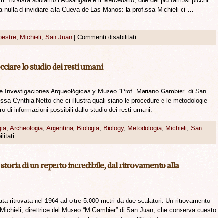
m. IN vista abbiamo l’Ausangate e il Mercedario, due dei più famosi picchi
ha nulla d invidiare alla Cueva de Las Manos: la prof.ssa Michieli ci …
pestre
,
Michieli
,
San Juan
|
Commenti disabilitati
ciare lo studio dei resti umani
to de Investigaciones Arqueológicas y Museo “Prof. Mariano Gambier” di San
.ssa Cynthia Netto che ci illustra quali siano le procedure e le metodologie
o di informazioni possibili dallo studio dei resti umani.
gia
,
Archeologia
,
Argentina
,
Biologia
,
Biology
,
Metodologia
,
Michieli
,
San
litati
toria di un reperto incredibile, dal ritrovamento alla
ata ritrovata nel 1964 ad oltre 5.000 metri da due scalatori. Un ritrovamento
f. Michieli, direttrice del Museo “M.Gambier” di San Juan, che conserva questo