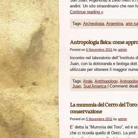
San Juan, Argentina) a 2900 metri s.l.
andini. Un sito straordinario che non 
Continue reading
»
Tags:
Archeologia
,
Argentina
,
arte ru
Antropologia fisica: come approc
Posted on
6 Novembre 2011
by
admin
Incontro nel laboratorio dell’’Institu
Juan, con la dottoranda e biologa dott
utilizzate per ottenere il maggior numer
Tags:
Ande
,
Antrhopology
,
Antropolo
Juan
,
Sud America
|
Commenti disabi
La mummia del Cerro del Toro: s
conservazione
Posted on
5 Novembre 2011
by
admin
E’ detta la “Mummia del Toro”, ed è st
che ci ricorda quello di Oetzi. La pro