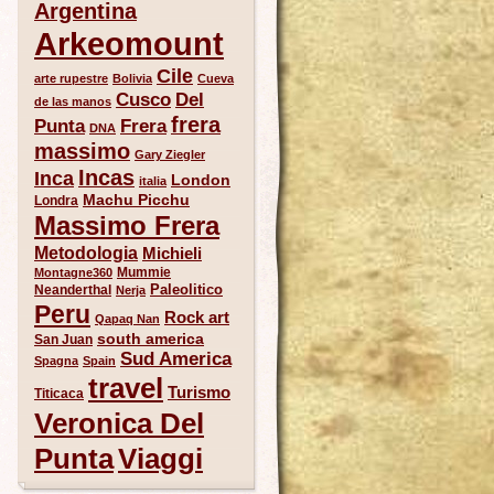
Argentina
Arkeomount
Cile
arte rupestre
Bolivia
Cueva
Del
Cusco
de las manos
frera
Punta
Frera
DNA
massimo
Gary Ziegler
Incas
Inca
London
italia
Machu Picchu
Londra
Massimo Frera
Metodologia
Michieli
Mummie
Montagne360
Paleolitico
Neanderthal
Nerja
Peru
Rock art
Qapaq Nan
south america
San Juan
Sud America
Spagna
Spain
travel
Turismo
Titicaca
Veronica Del
Punta
Viaggi