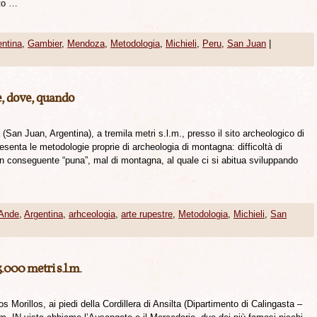
ato …
entina
,
Gambier
,
Mendoza
,
Metodologia
,
Michieli
,
Peru
,
San Juan
|
, dove, quando
(San Juan, Argentina), a tremila metri s.l.m., presso il sito archeologico di
resenta le metodologie proprie di archeologia di montagna: difficoltà di
 (con conseguente “puna”, mal di montagna, al quale ci si abitua sviluppando
Ande
,
Argentina
,
arhceologia
,
arte rupestre
,
Metodologia
,
Michieli
,
San
3.000 metri s.l.m.
s Morillos, ai piedi della Cordillera di Ansilta (Dipartimento di Calingasta –