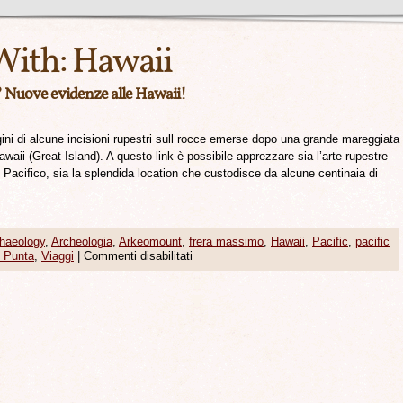
With:
Hawaii
 Nuove evidenze alle Hawaii!
ini di alcune incisioni rupestri sull rocce emerse dopo una grande mareggiata
waii (Great Island). A questo link è possibile apprezzare sia l’arte rupestre
no Pacifico, sia la splendida location che custodisce da alcune centinaia di
haeology
,
Archeologia
,
Arkeomount
,
frera massimo
,
Hawaii
,
Pacific
,
pacific
l Punta
,
Viaggi
|
Commenti disabilitati