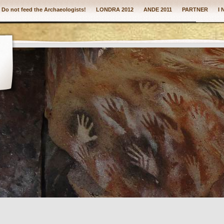
: Do not feed the Archaeologists!
LONDRA 2012
ANDE 2011
PARTNER
I