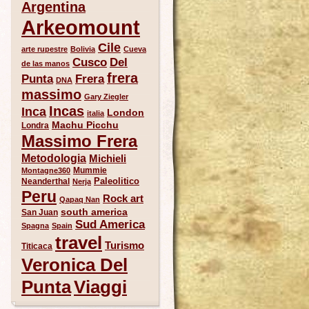
Argentina
Arkeomount
Cile
arte rupestre
Bolivia
Cueva
Del
Cusco
de las manos
frera
Punta
Frera
DNA
massimo
Gary Ziegler
Incas
Inca
London
italia
Machu Picchu
Londra
Massimo Frera
Metodologia
Michieli
Mummie
Montagne360
Paleolitico
Neanderthal
Nerja
Peru
Rock art
Qapaq Nan
south america
San Juan
Sud America
Spagna
Spain
travel
Turismo
Titicaca
Veronica Del
Punta
Viaggi