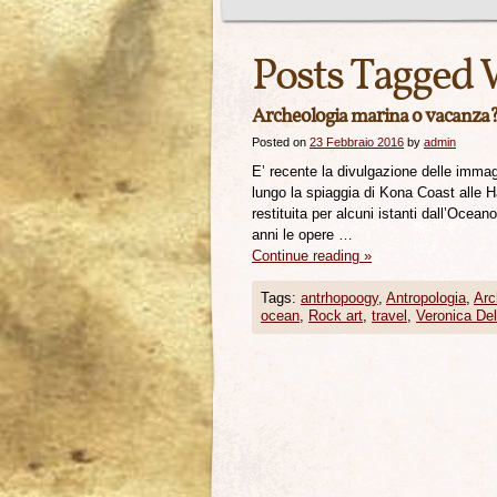
Posts Tagged 
Archeologia marina o vacanza?
Posted on
23 Febbraio 2016
by
admin
E’ recente la divulgazione delle immag
lungo la spiaggia di Kona Coast alle Ha
restituita per alcuni istanti dall’Ocea
anni le opere …
Continue reading
»
Tags:
antrhopoogy
,
Antropologia
,
Arc
ocean
,
Rock art
,
travel
,
Veronica De