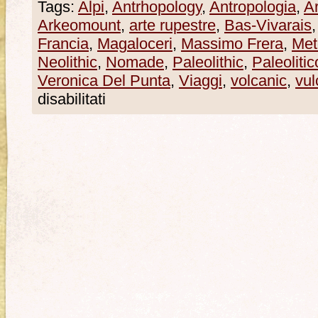
Tags:
Alpi
,
Antrhopology
,
Antropologia
,
A
Arkeomount
,
arte rupestre
,
Bas-Vivarais
Francia
,
Magaloceri
,
Massimo Frera
,
Met
Neolithic
,
Nomade
,
Paleolithic
,
Paleolitic
Veronica Del Punta
,
Viaggi
,
volcanic
,
vul
disabilitati