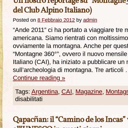
Un nostro reportage su “Montagne36
del Club Alpino Italiano)
Posted on
8 Febbraio 2012
by
admin
“Ande 2011” ci ha portato a viaggiare tre 
americana. Siamo rientrati con moltissimo 
ovviamente la montagna. Anche per questo
“Montagne 360°”, ovvero il nuovo mensile u
Italiano (CAI), ha iniziato a pubblicare un
sull’archeologia di montagna. Tre articoli
Continue reading
»
Tags:
Argentina
,
CAI
,
Magazine
,
Montag
disabilitati
Qapacñan: il “Camino de los Incas” 