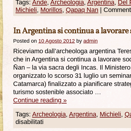
Tags:
Ande
,
Archeologia
,
Argentina
,
Del 
Michieli
,
Morillos
,
Qapaq Nan
|
Commenti 
In Argentina si continua a lavorar
Posted on
10 Agosto 2012
by
admin
Riceviamo dall’archeologa argentina Teres
che in Argentina si continua a lavorare s
Ñan – la via sacra degli Incas. Il Minister
organizzato lo scorso 31 luglio un seminar
Catamarca) finalizzato a pianificare strat
turismo sostenible associato …
Continue reading
»
Tags:
Archeologia
,
Argentina
,
Michieli
,
Q
disabilitati