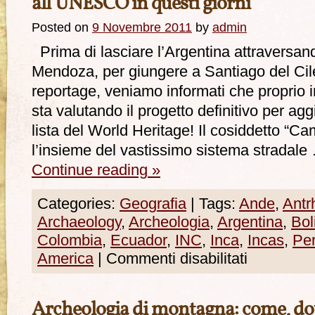
all’UNESCO in questi giorni
Posted on
9 Novembre 2011
by
admin
Prima di lasciare l’Argentina attraversand
Mendoza, per giungere a Santiago del Cile
reportage, veniamo informati che proprio 
sta valutando il progetto definitivo per a
lista del World Heritage! Il cosiddetto “C
l’insieme del vastissimo sistema stradale
Continue reading
»
Categories:
Geografia
|
Tags:
Ande
,
Antr
Archaeology
,
Archeologia
,
Argentina
,
Bol
Colombia
,
Ecuador
,
INC
,
Inca
,
Incas
,
Pe
America
|
Commenti disabilitati
Archeologia di montagna: come, do