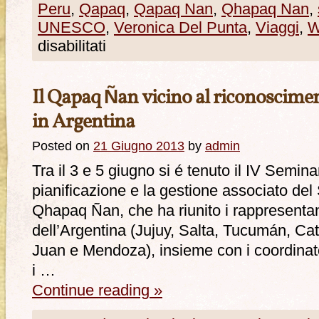
Peru
,
Qapaq
,
Qapaq Nan
,
Qhapaq Nan
,
UNESCO
,
Veronica Del Punta
,
Viaggi
,
W
disabilitati
Il Qapaq Ñan vicino al riconoscim
in Argentina
Posted on
21 Giugno 2013
by
admin
Tra il 3 e 5 giugno si é tenuto il IV Semina
pianificazione e la gestione associato del 
Qhapaq Ñan, che ha riunito i rappresentant
dell’Argentina (Jujuy, Salta, Tucumán, Ca
Juan e Mendoza), insieme con i coordinat
i …
Continue reading
»