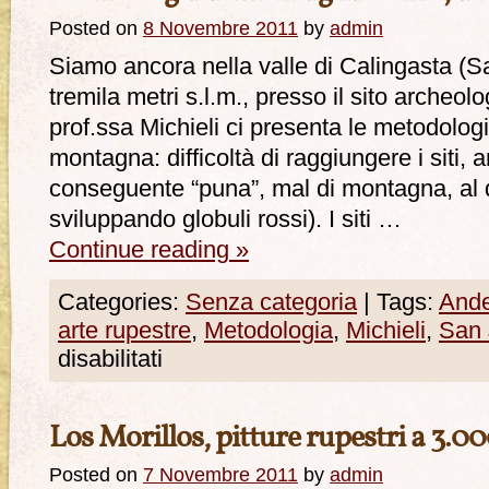
Posted on
8 Novembre 2011
by
admin
Siamo ancora nella valle di Calingasta (S
tremila metri s.l.m., presso il sito archeol
prof.ssa Michieli ci presenta le metodologi
montagna: difficoltà di raggiungere i siti, ar
conseguente “puna”, mal di montagna, al q
sviluppando globuli rossi). I siti …
Continue reading
»
Categories:
Senza categoria
|
Tags:
And
arte rupestre
,
Metodologia
,
Michieli
,
San 
disabilitati
Los Morillos, pitture rupestri a 3.00
Posted on
7 Novembre 2011
by
admin