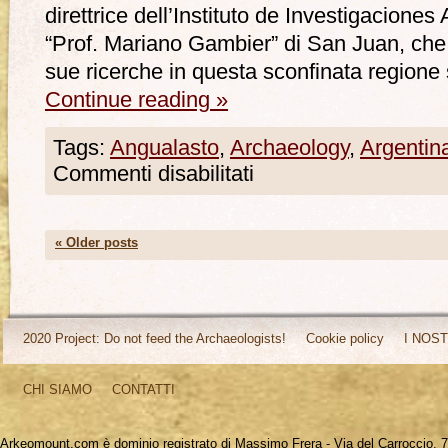
direttrice dell’Instituto de Investigacion
“Prof. Mariano Gambier” di San Juan, che c
sue ricerche in questa sconfinata region
Continue reading
»
Tags:
Angualasto
,
Archaeology
,
Argentin
Commenti disabilitati
«
Older posts
2020 Project: Do not feed the Archaeologists!
Cookie policy
I NOST
CHI SIAMO
CONTATTI
Arkeomount.com è dominio registrato di Massimo Frera - Via del Carroccio, 