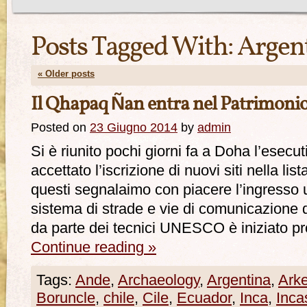
Posts Tagged With:
Argen
«
Older posts
Il Qhapaq Ñan entra nel Patrimon
Posted on
23 Giugno 2014
by
admin
Si è riunito pochi giorni fa a Doha l’es
accettato l’iscrizione di nuovi siti nella lis
questi segnalaimo con piacere l’ingresso u
sistema di strade e vie di comunicazione de
da parte dei tecnici UNESCO è iniziato 
Continue reading
»
Tags:
Ande
,
Archaeology
,
Argentina
,
Ark
Boruncle
,
chile
,
Cile
,
Ecuador
,
Inca
,
Inca