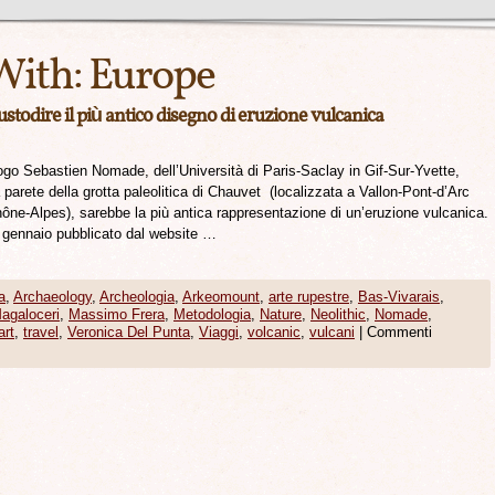
With:
Europe
stodire il più antico disegno di eruzione vulcanica
ogo Sebastien Nomade, dell’Università di Paris-Saclay in Gif-Sur-Yvette,
 parete della grotta paleolitica di Chauvet (localizzata a Vallon-Pont-d’Arc
ône-Alpes), sarebbe la più antica rappresentazione di un’eruzione vulcanica.
15 gennaio pubblicato dal website …
a
,
Archaeology
,
Archeologia
,
Arkeomount
,
arte rupestre
,
Bas-Vivarais
,
agaloceri
,
Massimo Frera
,
Metodologia
,
Nature
,
Neolithic
,
Nomade
,
art
,
travel
,
Veronica Del Punta
,
Viaggi
,
volcanic
,
vulcani
|
Commenti