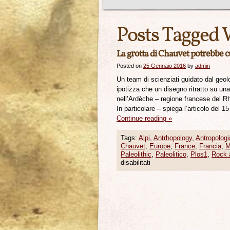
Posts Tagged 
La grotta di Chauvet potrebbe cu
Posted on
25 Gennaio 2016
by
admin
Un team di scienziati guidato dal geol
ipotizza che un disegno ritratto su una
nell’Ardèche – regione francese del Rh
In particolare – spiega l’articolo del 
Continue reading
»
Tags:
Alpi
,
Antrhopology
,
Antropologi
Chauvet
,
Europe
,
France
,
Francia
,
M
Paleolithic
,
Paleolitico
,
Plos1
,
Rock 
disabilitati