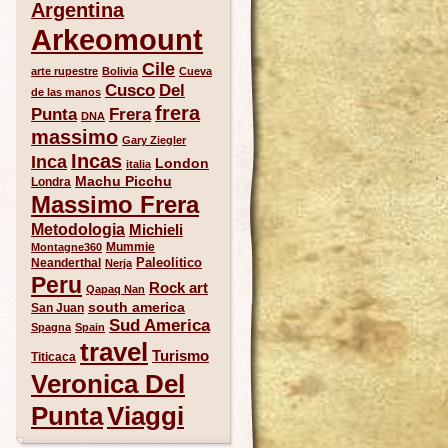
Argentina
Arkeomount
Cile
arte rupestre
Bolivia
Cueva
Del
Cusco
de las manos
frera
Punta
Frera
DNA
massimo
Gary Ziegler
Incas
Inca
London
italia
Machu Picchu
Londra
Massimo Frera
Metodologia
Michieli
Mummie
Montagne360
Paleolitico
Neanderthal
Nerja
Peru
Rock art
Qapaq Nan
south america
San Juan
Sud America
Spagna
Spain
travel
Turismo
Titicaca
Veronica Del
Punta
Viaggi