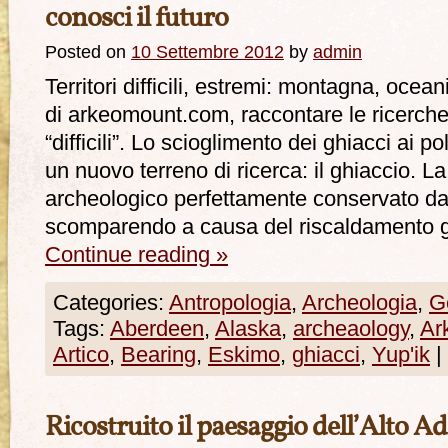
conosci il futuro
Posted on
10 Settembre 2012
by
admin
Territori difficili, estremi: montagna, ocea
di arkeomount.com, raccontare le ricerche
“difficili”. Lo scioglimento dei ghiacci ai p
un nuovo terreno di ricerca: il ghiaccio. L
archeologico perfettamente conservato dal
scomparendo a causa del riscaldamento g
Continue reading
»
Categories:
Antropologia
,
Archeologia
,
G
Tags:
Aberdeen
,
Alaska
,
archeaology
,
Ar
Artico
,
Bearing
,
Eskimo
,
ghiacci
,
Yup'ik
|
Ricostruito il paesaggio dell’Alto Ad