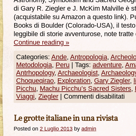
Astronomy, Symbolism and Sacred Geogra
di Gary R. Ziegler e J. McKim Malville è 
(acquistabile su Amazon a questo link). 
Books di Boulder (Colorado-USA), il test
leggibile di storie avventurose, note tratt
Continue reading
»
Categories:
Ande
,
Antropologia
,
Archeolo
Metodologia
,
Peru
|
Tags:
adventure
,
Am
Antrhopology
,
Archaeologist
,
Archaeolog
Choqueqirao
,
Exploration
,
Gary Ziegler
,
l
Picchu
,
Machu Picchu’s Sacred Sisters
,
Viaggi
,
Ziegler
|
Commenti disabilitati
Le grotte italiane in una rivista
Posted on
2 Luglio 2013
by
admin