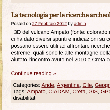
La tecnologia per le ricerche archeo
Posted on
27 Febbraio 2012
by
admin
3D del vulcano Ampato (fonte: colorado.
ci ha dato diversi spunti e indicazioni su
possano essere utili ad affrontare ricerch
estreme, quali sono le alte montagne della
aiutato l’incontro avuto nel 2010 a Creta co
…
Continue reading
»
Categories:
Ande
,
Argentina
,
Cile
,
Geogr
Tags:
Ampato
,
CIADAM
,
Creta
,
GIS
,
GP
disabilitati