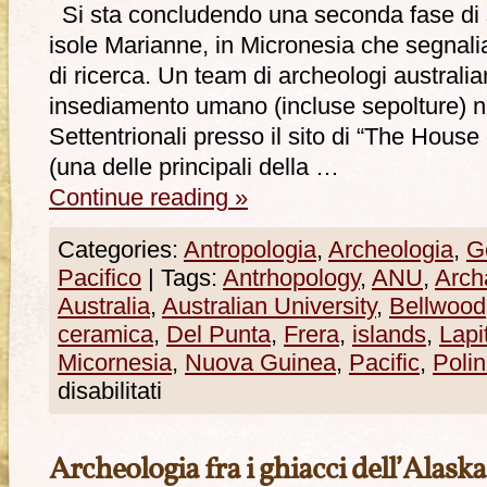
Si sta concludendo una seconda fase di 
isole Marianne, in Micronesia che segnali
di ricerca. Un team di archeologi australi
insediamento umano (incluse sepolture) n
Settentrionali presso il sito di “The House 
(una delle principali della …
Continue reading
»
Categories:
Antropologia
,
Archeologia
,
G
Pacifico
|
Tags:
Antrhopology
,
ANU
,
Arch
Australia
,
Australian University
,
Bellwood
ceramica
,
Del Punta
,
Frera
,
islands
,
Lapi
Micornesia
,
Nuova Guinea
,
Pacific
,
Polin
disabilitati
Archeologia fra i ghiacci dell’Alaska: