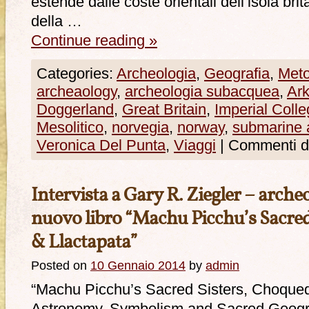
estende dalle coste orientali dell’isola bri
della …
Continue reading
»
Categories:
Archeologia
,
Geografia
,
Meto
archeaology
,
archeologia subacquea
,
Ar
Doggerland
,
Great Britain
,
Imperial Coll
Mesolitico
,
norvegia
,
norway
,
submarine 
Veronica Del Punta
,
Viaggi
|
Commenti dis
Intervista a Gary R. Ziegler – arche
nuovo libro “Machu Picchu’s Sacred
& Llactapata”
Posted on
10 Gennaio 2014
by
admin
“Machu Picchu’s Sacred Sisters, Choqueq