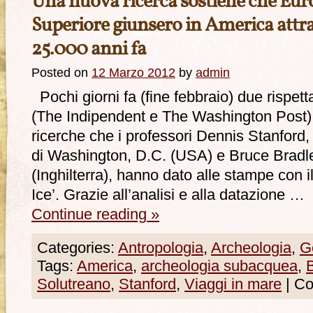
Una nuova ricerca sostiene che Euro
Superiore giunsero in America attra
25.000 anni fa
Posted on
12 Marzo 2012
by
admin
Pochi giorni fa (fine febbraio) due rispetta
(The Indipendent e The Washington Post)
ricerche che i professori Dennis Stanford,
di Washington, D.C. (USA) e Bruce Bradley
(Inghilterra), hanno dato alle stampe con i
Ice’. Grazie all’analisi e alla datazione …
Continue reading
»
Categories:
Antropologia
,
Archeologia
,
G
Tags:
America
,
archeologia subacquea
,
Solutreano
,
Stanford
,
Viaggi in mare
|
Co