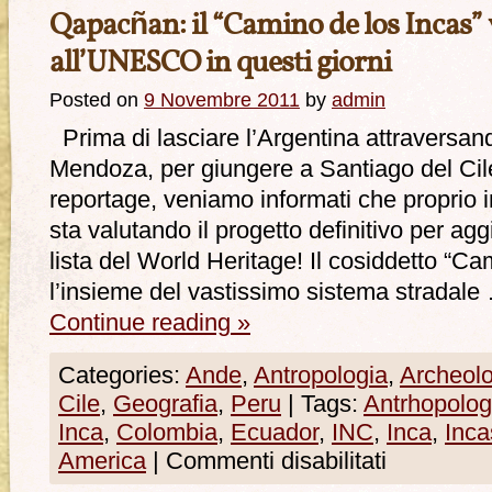
Qapacñan: il “Camino de los Incas” 
all’UNESCO in questi giorni
Posted on
9 Novembre 2011
by
admin
Prima di lasciare l’Argentina attraversand
Mendoza, per giungere a Santiago del Cile
reportage, veniamo informati che proprio 
sta valutando il progetto definitivo per a
lista del World Heritage! Il cosiddetto “C
l’insieme del vastissimo sistema stradale
Continue reading
»
Categories:
Ande
,
Antropologia
,
Archeolo
Cile
,
Geografia
,
Peru
|
Tags:
Antrhopolog
Inca
,
Colombia
,
Ecuador
,
INC
,
Inca
,
Inca
America
|
Commenti disabilitati