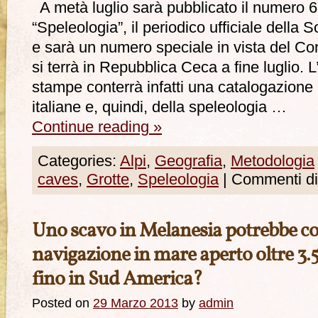
A metà luglio sarà pubblicato il numero 68 
“Speleologia”, il periodico ufficiale della 
e sarà un numero speciale in vista del Co
si terrà in Repubblica Ceca a fine luglio. L
stampe conterrà infatti una catalogazione 
italiane e, quindi, della speleologia …
Continue reading
»
Categories:
Alpi
,
Geografia
,
Metodologia
caves
,
Grotte
,
Speleologia
|
Commenti dis
Uno scavo in Melanesia potrebbe co
navigazione in mare aperto oltre 3.
fino in Sud America?
Posted on
29 Marzo 2013
by
admin