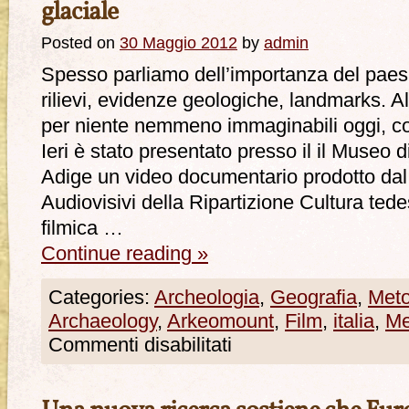
glaciale
Posted on
30 Maggio 2012
by
admin
Spesso parliamo dell’importanza del paes
rilievi, evidenze geologiche, landmarks. 
per niente nemmeno immaginabili oggi, com
Ieri è stato presentato presso il il Museo d
Adige un video documentario prodotto dal 
Audiovisivi della Ripartizione Cultura ted
filmica …
Continue reading
»
Categories:
Archeologia
,
Geografia
,
Meto
Archaeology
,
Arkeomount
,
Film
,
italia
,
Me
Commenti disabilitati