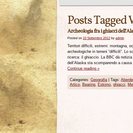
Posts Tagged 
Archeologia fra i ghiacci dell’Ala
Posted on
10 Settembre 2012
by
admin
Territori difficili, estremi: montagna,
archeologiche in terreni “difficili”. Lo
ricerca: il ghiaccio. La BBC dà notizi
dell’Alaska sta scomparendo a causa d
Continue reading
»
Categories:
Geografia
|
Tags:
Aberd
Artico
,
Bearing
,
Eskimo
,
ghiacci
,
Me