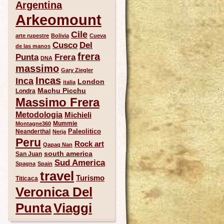
Argentina
Arkeomount
Cile
arte rupestre
Bolivia
Cueva
Del
Cusco
de las manos
frera
Punta
Frera
DNA
massimo
Gary Ziegler
Incas
Inca
London
italia
Machu Picchu
Londra
Massimo Frera
Metodologia
Michieli
Mummie
Montagne360
Paleolitico
Neanderthal
Nerja
Peru
Rock art
Qapaq Nan
south america
San Juan
Sud America
Spagna
Spain
travel
Turismo
Titicaca
Veronica Del
Punta
Viaggi