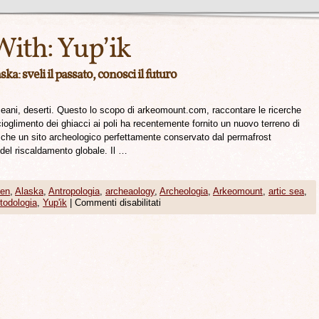
With:
Yup’ik
ska: sveli il passato, conosci il futuro
 oceani, deserti. Questo lo scopo di arkeomount.com, raccontare le ricerche
 scioglimento dei ghiacci ai poli ha recentemente fornito un nuovo terreno di
a che un sito archeologico perfettamente conservato dal permafrost
el riscaldamento globale. Il …
een
,
Alaska
,
Antropologia
,
archeaology
,
Archeologia
,
Arkeomount
,
artic sea
,
todologia
,
Yup'ik
|
Commenti disabilitati