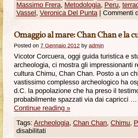
Massimo Frera
,
Metodologia
,
Peru
,
terra
Vassel
,
Veronica Del Punta
|
Commenti di
Omaggio al mare: Chan Chan e la c
Posted on
7 Gennaio 2012
by
admin
Vicotor Corcuera, oggi guida turistica e s
archeologia, ci mostra gli impressionanti re
cultura Chimu, Chan Chan. Posto a un ch
vastissimo complesso archeologico ha ospit
d.C. la popolazione che ha preso il testi
probabilmente spazzati via dai capricci …
Continue reading
»
Tags:
Archeologia
,
Chan Chan
,
Chimu
,
P
disabilitati