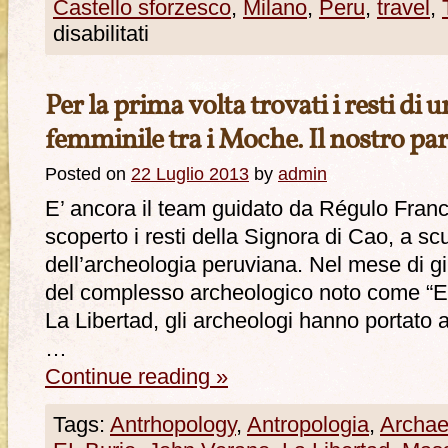
Castello sforzesco
,
Milano
,
Peru
,
travel
,
disabilitati
Per la prima volta trovati i resti di
femminile tra i Moche. Il nostro par
Posted on
22 Luglio 2013
by
admin
E’ ancora il team guidato da Régulo Fran
scoperto i resti della Signora di Cao, a sc
dell’archeologia peruviana. Nel mese di g
del complesso archeologico noto come “El
La Libertad, gli archeologi hanno portato a
…
Continue reading
»
Tags:
Antrhopology
,
Antropologia
,
Archae