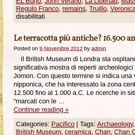
EL Burjo
,
John Verano
,
La Libertad
,
Mass
Regulo Franco
,
remains
,
Trujllo
,
Veronic
disabilitati
Le terracotta più antiche? 16.500 an
Posted on
9 Novembre 2012
by
admin
Il British Museum di Londra sta ospitan
significativa mostra di reperti archeologic
Jomon. Con questo termine si indica una v
nipponica, che ha interessato la zona centr
12.500 fino al 1.000 a.C. Le ricerche in si
“marcati con le …
Continue reading
»
Categories:
Pacifico
|
Tags:
Archaeology
British Museum
,
ceramica
,
Chan
,
Chan 