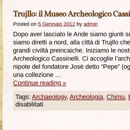
Trujllo: il Museo Archeologico Cassi
Posted on
5 Gennaio 2012
by
admin
Dopo aver lasciato le Ande siamo giunti su
siamo diretti a nord, alla città di Trujllo ch
grandi civiltà preincaiche. Iniziamo le nos
Archeologico Cassinelli. Ci accoglie l’ar
nipote del fondatore Josè detto “Pepe” (og
una collezione …
Continue reading
»
Tags:
Archaeology
,
Archeologia
,
Chimu
,
disabilitati