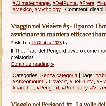
#Climatechange
,
#DelPunta
,
#Frera
,
#Hu
#Mexico
,
#Mythology
|
Commenti disabilit
Viaggio nel Vézère #5- Il parco Th
avvicinare in maniera efficace i bam
Posted on
15 Ottobre 2023
by
Il Thot Parc del Perigord ovvero come intr
preistoria!
Continue reading
»
Categories:
Senza categoria
|
Tags:
#Abr
#Arkeomount
,
#Caveart
,
#DelPunta
,
#Fr
#parcthot
,
#Perigord
,
#Prehistory
,
#Vézè
Viaggio nel Perigord #1- La valle de