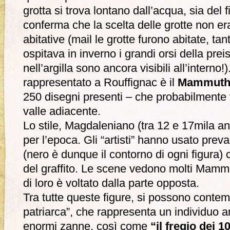
grotta si trova lontano dall’acqua, sia del
conferma che la scelta delle grotte non e
abitative (mail le grotte furono abitate, t
ospitava in inverno i grandi orsi della preisto
nell’argilla sono ancora visibili all’interno!
rappresentato a Rouffignac è il
Mammut
250 disegni presenti – che probabilmente
valle adiacente.
Lo stile, Magdaleniano (tra 12 e 17mila an
per l’epoca. Gli “artisti” hanno usato pr
(nero è dunque il contorno di ogni figura) 
del graffito. Le scene vedono molti Mammut
di loro è voltato dalla parte opposta.
Tra tutte queste figure, si possono contemp
patriarca”, che rappresenta un individuo 
enormi zanne, così come
“il fregio dei