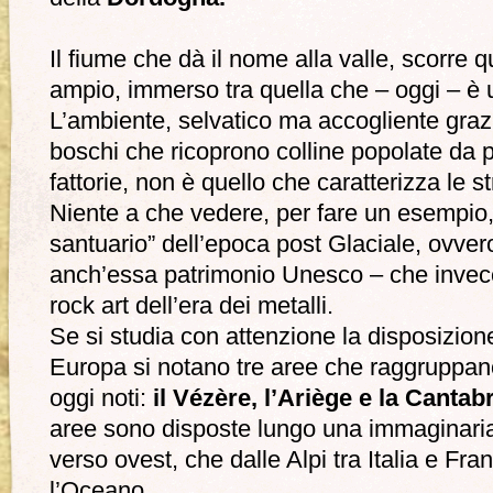
Il fiume che dà il nome alla valle, scorre q
ampio, immerso tra quella che – oggi – è 
L’ambiente, selvatico ma accogliente grazie
boschi che ricoprono colline popolate da pi
fattorie, non è quello che caratterizza le str
Niente a che vedere, per fare un esempio,
santuario” dell’epoca post Glaciale, ovver
anch’essa patrimonio Unesco – che invece
rock art dell’era dei metalli.
Se si studia con attenzione la disposizione
Europa si notano tre aree che raggruppano l
oggi noti:
il Vézère, l’Ariège e la Canta
aree sono disposte lungo una immaginaria
verso ovest, che dalle Alpi tra Italia e Fr
l’Oceano.