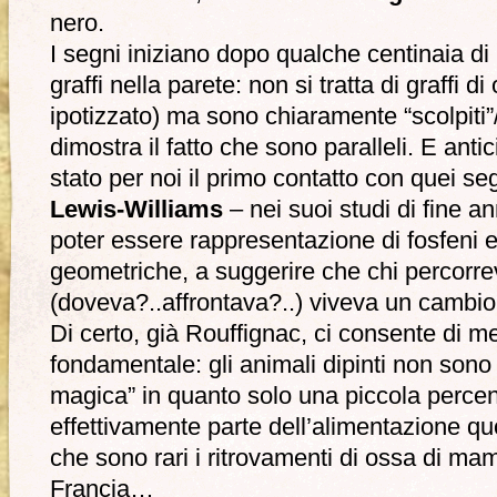
nero.
I segni iniziano dopo qualche centinaia d
graffi nella parete: non si tratta di graffi 
ipotizzato) ma sono chiaramente “scolpiti”/g
dimostra il fatto che sono paralleli. E anti
stato per noi il primo contatto con quei se
Lewis-Williams
– nei suoi studi di fine 
poter essere rappresentazione di fosfeni e 
geometriche, a suggerire che chi percorrev
(doveva?..affrontava?..) viveva un cambio
Di certo, già Rouffignac, ci consente di m
fondamentale: gli animali dipinti non sono
magica” in quanto solo una piccola percent
effettivamente parte dell’alimentazione qu
che sono rari i ritrovamenti di ossa di ma
Francia…