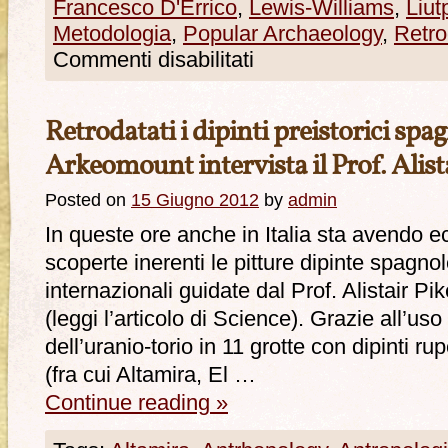
Francesco D'Errico
,
Lewis-Williams
,
Liut
Metodologia
,
Popular Archaeology
,
Retro
Commenti disabilitati
Retrodatati i dipinti preistorici spa
Arkeomount intervista il Prof. Alista
Posted on
15 Giugno 2012
by
admin
In queste ore anche in Italia sta avendo ec
scoperte inerenti le pitture dipinte spagnol
internazionali guidate dal Prof. Alistair Pik
(leggi l’articolo di Science). Grazie all’u
dell’uranio-torio in 11 grotte con dipinti ru
(fra cui Altamira, El …
Continue reading
»