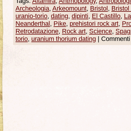
Tags:
Altamira
,
Antrhopology
,
Antropolog
Archeologia
,
Arkeomount
,
Bristol
,
Bristol
uranio-torio
,
dating
,
dipinti
,
El Castillo
,
La
Neanderthal
,
Pike
,
prehistori rock art
,
Pro
Retrodatazione
,
Rock art
,
Science
,
Spag
torio
,
uranium thorium dating
|
Commenti d