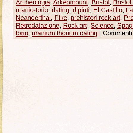
Archeologia
,
Arkeomount
,
Bristol
,
Bristol
uranio-torio
,
dating
,
dipinti
,
El Castillo
,
La
Neanderthal
,
Pike
,
prehistori rock art
,
Pro
Retrodatazione
,
Rock art
,
Science
,
Spag
torio
,
uranium thorium dating
|
Commenti d