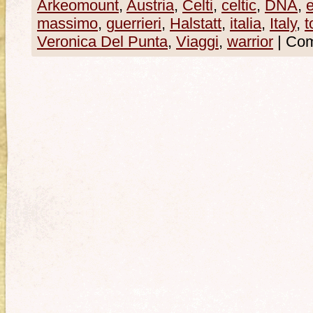
Arkeomount
,
Austria
,
Celti
,
celtic
,
DNA
,
e
massimo
,
guerrieri
,
Halstatt
,
italia
,
Italy
,
t
Veronica Del Punta
,
Viaggi
,
warrior
|
Comm