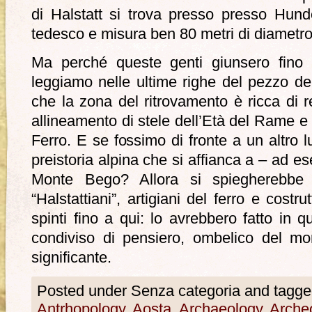
di Halstatt si trova presso presso Hun
tedesco e misura ben 80 metri di diametro
Ma perché queste genti giunsero fino
leggiamo nelle ultime righe del pezzo d
che la zona del ritrovamento è ricca di re
allineamento di stele dell’Età del Rame e u
Ferro. E se fossimo di fronte a un altro l
preistoria alpina che si affianca a – ad e
Monte Bego? Allora si spiegherebbe
“Halstattiani”, artigiani del ferro e costru
spinti fino a qui: lo avrebbero fatto in 
condiviso di pensiero, ombelico del mo
significante.
Posted under Senza categoria and tagge
Antrhopology
,
Aosta
,
Archaeology
,
Arche