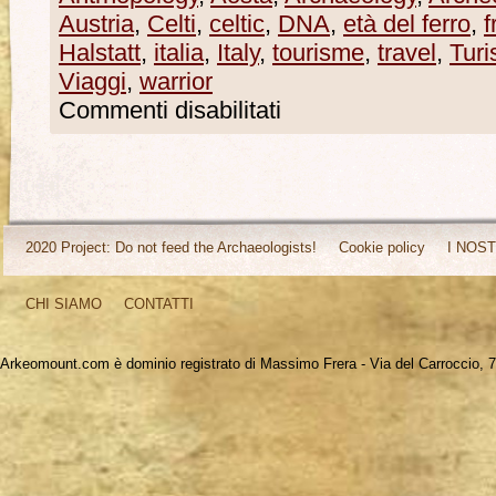
Austria
,
Celti
,
celtic
,
DNA
,
età del ferro
,
f
Halstatt
,
italia
,
Italy
,
tourisme
,
travel
,
Tur
Viaggi
,
warrior
Commenti disabilitati
2020 Project: Do not feed the Archaeologists!
Cookie policy
I NOST
CHI SIAMO
CONTATTI
Arkeomount.com è dominio registrato di Massimo Frera - Via del Carroccio, 