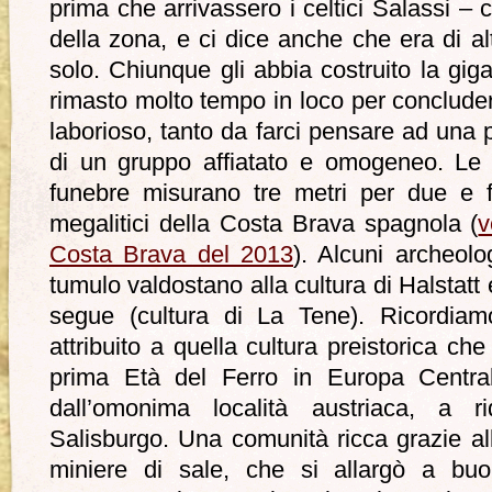
prima che arrivassero i celtici Salassi – c
della zona, e ci dice anche che era di al
solo. Chiunque gli abbia costruito la g
rimasto molto tempo in loco per concluder
laborioso, tanto da farci pensare ad una 
di un gruppo affiatato e omogeneo. Le l
funebre misurano tre metri per due e 
megalitici della Costa Brava spagnola (
v
Costa Brava del 2013
). Alcuni archeolog
tumulo valdostano alla cultura di Halstatt 
segue (cultura di La Tene). Ricordia
attribuito a quella cultura preistorica che
prima Età del Ferro in Europa Centr
dall’omonima località austriaca, a r
Salisburgo. Una comunità ricca grazie all
miniere di sale, che si allargò a buon