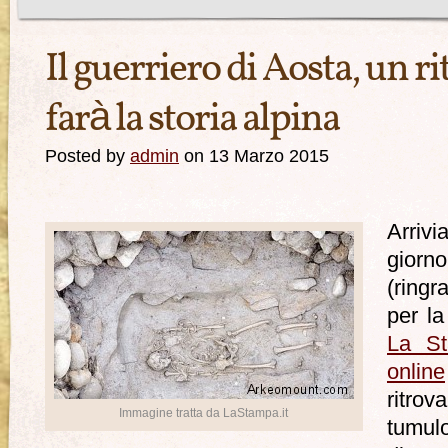
Il guerriero di Aosta, un 
farà la storia alpina
Posted by
admin
on 13 Marzo 2015
Arriv
giorn
(ring
per la
La St
online
ritro
Immagine tratta da LaStampa.it
tumul