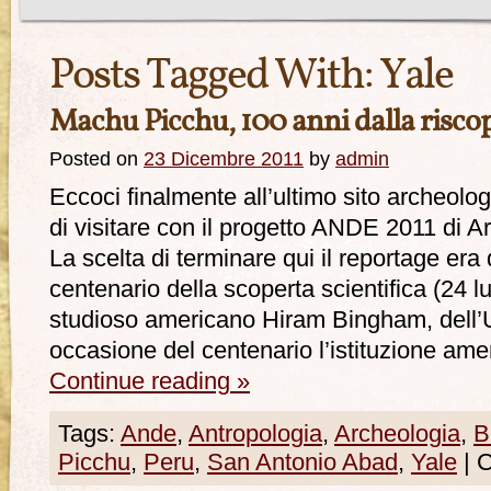
Posts Tagged With:
Yale
Machu Picchu, 100 anni dalla riscop
Posted on
23 Dicembre 2011
by
admin
Eccoci finalmente all’ultimo sito archeolog
di visitare con il progetto ANDE 2011 di
La scelta di terminare qui il reportage era
centenario della scoperta scientifica (24 l
studioso americano Hiram Bingham, dell’Un
occasione del centenario l’istituzione am
Continue reading
»
Tags:
Ande
,
Antropologia
,
Archeologia
,
B
Picchu
,
Peru
,
San Antonio Abad
,
Yale
|
C