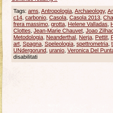
Tags:
ams
,
Antropologia
,
Archaeology
,
Ar
c14
,
carbonio
,
Casola
,
Casola 2013
,
Cha
frera massimo
,
grotta
,
Helene Valladas
,
Clottes
,
Jean-Marie Chauvet
,
Joao Zilha
Metodologia
,
Neanderthal
,
Nerja
,
Pettit
,
art
,
Spagna
,
Speleologia
,
spettrometria
,
UNdergorund
,
uranio
,
Veronica Del Punt
disabilitati