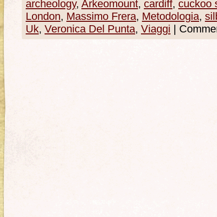
archeology
,
Arkeomount
,
cardiff
,
cuckoo 
London
,
Massimo Frera
,
Metodologia
,
si
Uk
,
Veronica Del Punta
,
Viaggi
|
Commenti