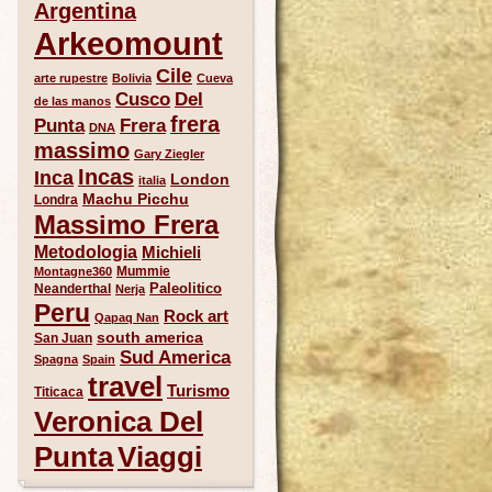
Argentina
Arkeomount
Cile
arte rupestre
Bolivia
Cueva
Del
Cusco
de las manos
frera
Punta
Frera
DNA
massimo
Gary Ziegler
Incas
Inca
London
italia
Machu Picchu
Londra
Massimo Frera
Metodologia
Michieli
Mummie
Montagne360
Paleolitico
Neanderthal
Nerja
Peru
Rock art
Qapaq Nan
south america
San Juan
Sud America
Spagna
Spain
travel
Turismo
Titicaca
Veronica Del
Punta
Viaggi