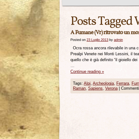
Posts Tagged 
A Fumane (Vr) ritrovato un mon
Posted on
23 Luglio 2013
by
admin
Ocra rossa ancora rilevabile in una c
Prealpi Venete nei Monti Lessini, il te
quello che è già definito “il gioiello 
…
Continue reading
»
Tags:
Alpi
,
Archeologia
,
Ferrara
,
Fum
Raman
,
Sapiens
,
Verona
|
Commenti d