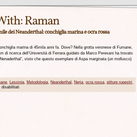
With:
Raman
ile dei Neanderthal: conchiglia marina e ocra rossa
onchiglia marina di 45mila anni fa. Dove? Nella grotta veronese di Fumane,
am di ricerca dell’Università di Ferrara guidato da Marco Peresani ha trovato
dei Nenaderthal”, visto che questo esemplare di Aspa marginata (un mollusco)
ane
,
Lessinia
,
Metodologia
,
Neanderthal
,
Nerja
,
ocra rossa
,
pitture rupestri
,
isabilitati