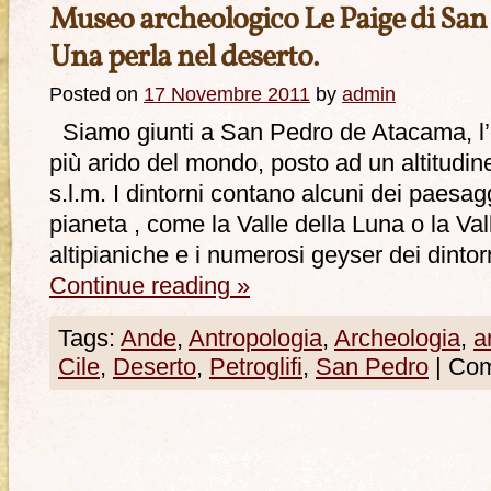
Museo archeologico Le Paige di Sa
Una perla nel deserto.
Posted on
17 Novembre 2011
by
admin
Siamo giunti a San Pedro de Atacama, l’o
più arido del mondo, posto ad un altitudin
s.l.m. I dintorni contano alcuni dei paesag
pianeta , come la Valle della Luna o la Val
altipianiche e i numerosi geyser dei dinto
Continue reading
»
Tags:
Ande
,
Antropologia
,
Archeologia
,
a
Cile
,
Deserto
,
Petroglifi
,
San Pedro
|
Comm