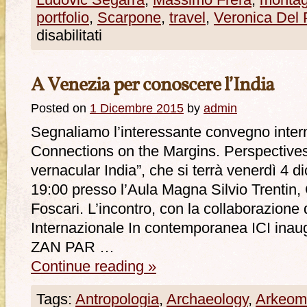
Ludovic Segarra
,
Massimo Frera
,
monta
portfolio
,
Scarpone
,
travel
,
Veronica Del 
disabilitati
A Venezia per conoscere l’India
Posted on
1 Dicembre 2015
by
admin
Segnaliamo l’interessante convegno inter
Connections on the Margins. Perspective
vernacular India”, che si terrà venerdì 4 d
19:00 presso l’Aula Magna Silvio Trentin, 
Foscari. L’incontro, con la collaborazione d
Internazionale In contemporanea ICI inaug
ZAN PAR …
Continue reading
»
Tags:
Antropologia
,
Archaeology
,
Arkeom