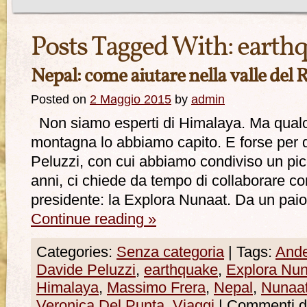
Posts Tagged With:
earth
Nepal: come aiutare nella valle del 
Posted on
2 Maggio 2015
by
admin
Non siamo esperti di Himalaya. Ma qualc
montagna lo abbiamo capito. E forse per 
Peluzzi, con cui abbiamo condiviso un pic
anni, ci chiede da tempo di collaborare co
presidente: la Explora Nunaat. Da un paio 
Continue reading
»
Categories:
Senza categoria
|
Tags:
And
Davide Peluzzi
,
earthquake
,
Explora Nuna
Himalaya
,
Massimo Frera
,
Nepal
,
Nunaa
Veronica Del Punta
,
Viaggi
|
Commenti dis