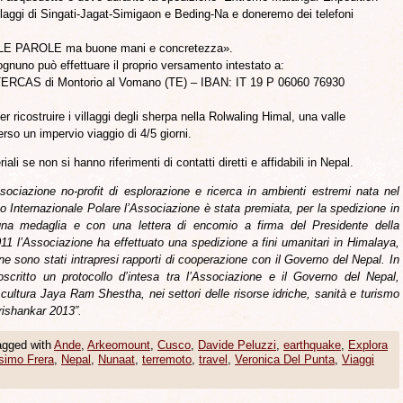
llaggi di Singati-Jagat-Simigaon e Beding-Na e doneremo dei telefoni
ELLE PAROLE ma buone mani e concretezza».
ognuno può effettuare il proprio versamento intestato a:
ERCAS di Montorio al Vomano (TE) – IBAN: IT 19 P 06060 76930
r ricostruire i villaggi degli sherpa nella Rolwaling Himal, una valle
erso un impervio viaggio di 4/5 giorni.
ali se non si hanno riferimenti di contatti diretti e affidabili in Nepal.
sociazione no-profit di esplorazione e ricerca in ambienti estremi nata nel
o Internazionale Polare l’Associazione è stata premiata, per la spedizione in
 una medaglia e con una lettera di encomio a firma del Presidente della
11 l’Associazione ha effettuato una spedizione a fini umanitari in Himalaya,
e sono stati intrapresi rapporti di cooperazione con il Governo del Nepal. In
critto un protocollo d’intesa tra l’Associazione e il Governo del Nepal,
 cultura Jaya Ram Shestha, nei settori delle risorse idriche, sanità e turismo
rishankar 2013”.
agged with
Ande
,
Arkeomount
,
Cusco
,
Davide Peluzzi
,
earthquake
,
Explora
imo Frera
,
Nepal
,
Nunaat
,
terremoto
,
travel
,
Veronica Del Punta
,
Viaggi