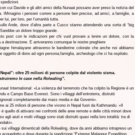
 spedizioni.
n cui Davide e gli altri amici della Nunaat possano aver preso la notizia del
a. IMmagino i pensieri correre a persone ben precise, ad amici, a famiglie, a
r lui, per loro, per l’umanità tutta.
le Ande, dove d’altra parte a Cusco stanno attendendo una sorta di “big
. Sarebbe un dolore troppo grande.
sto post con le indicazioni per chi vuol provare a lenire un dolore, con la
 a destinazione. E arriveranno comunque le nostre preghiere
ntagne himalayane attraverso le bandierine colorate che anche noi abbiamo
e oggetto di dono ad ogni persona,famiglia, archeologo che ci ha ospitato.
Nepal”: oltre 25 milioni di persone colpite dal violento sisma.
struiremo le case nella Rolwaling”.
naat International: «La violenza del terremoto che ha colpito la Regione è un
u e Campo Base Everest. Sono i villaggi dell’entroterra, distrutti
i ignorati completamente dai mass media e dai Governi».
eme ai 25 milioni di persone che vivono in Nepal fuori da Kathmandu: «Il
è quello di attivarsi nei confronti delle aree remote e delle città minori dove
agli aiuti e molti villaggi sono stati distrutti quasi nella loro totalità: tra di
andaki».
 sui villaggi dimenticati della Rolwaling, dove da anni abbiamo intrapreso un
un acquedotto e dove durante la spedizione “Extreme Malangur Expedition