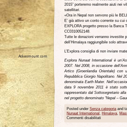
2015” porteremo realmente aiuti nei vi
satellitari.
«Ora in Nepal non servono più le B
E’ già attivo un conto corrente su cui 
EXPLORA progetto presso la Banca T
CC0310052148.
Tutte le donazioni verranno investite pe
dell’Himalaya raggiungibile solo attrav
L’Explora consiglia di non inviare materi
Explora Nunaat International è un’As
2007. Nel 2008, in occasione dell’Ann
Artico (Groenlandia Orientale) con
Repubblica Giorgio Napolitano. Nel 20
denominata Earth Mater. Nell’occasion
data 9 novembre 2011 è stato sottos
rappresentato dal Sottosegretario alla
nel progetto denominato “Nepal – Gau
Posted under
Senza categoria
and t
Nunaat International
,
Himalaya
,
Mass
Commenti disabilitati