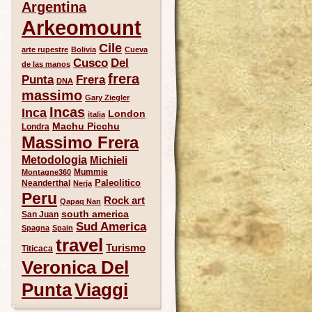
Argentina
Arkeomount
Cile
arte rupestre
Bolivia
Cueva
Del
Cusco
de las manos
frera
Punta
Frera
DNA
massimo
Gary Ziegler
Incas
Inca
London
italia
Machu Picchu
Londra
Massimo Frera
Metodologia
Michieli
Mummie
Montagne360
Paleolitico
Neanderthal
Nerja
Peru
Rock art
Qapaq Nan
south america
San Juan
Sud America
Spagna
Spain
travel
Turismo
Titicaca
Veronica Del
Punta
Viaggi