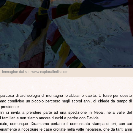
Immagine dal sito www.exploralimits.com
ualcosa di archeologia di montagna lo abbiamo capito. E forse per questo
amo condiviso un piccolo percorso negli scorsi anni, ci chiede da tempo di
 presidente:
ni ci invita a prendere parte ad una spedizione in Nepal, nella valle del
 familiari e non siamo ancora riusciti a partire con Davide.
iuto, comunque. Diramiamo pertanto il comunicato stampa di ieri, con cui
riamente a ricostruire le case crollate nella valle nepalese, che da tanti anni