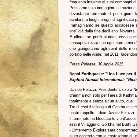
frequenta insieme ai suoi compagni di
Possiamo solo immaginre l’emozione co
devastante terremoto di pochi giorni f
bambini, a luoghi pregni di sgnificato pe
Immaginiamo se questo accadesse sul
one” già dalla fine degli anni Novanta
E allora, se potrà aiutare, ecco que
consapevolezza che ogni euro arriverà
che giungeranno agli spirit delle mo
portato nelle Ande, nel 2011, facendon
Press Release, 30 Aprile 2015.
Nepal Earthquake: “Una Luce per il 
Explora Nunaat International: “Rico
Davide Peluzzi, Presidente Explora Nu
dramma non solo per l’area di Kathmand
totalmente e senza alcun aiuto, quell
Tra di essi il villaggio di Gorkha assi
nostro appello – dice Davide Peluzzi – 
il terremoto ha bloccato le vie d’accesso 
essi il Villaggio di Gorkha nel Burhi G
«L’intervento Explora sarà concentrato
aiuto concreto con la costruzione di 