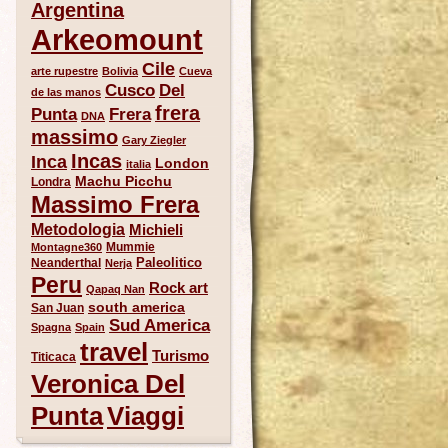
Argentina
Arkeomount
Cile
arte rupestre
Bolivia
Cueva
Del
Cusco
de las manos
frera
Punta
Frera
DNA
massimo
Gary Ziegler
Incas
Inca
London
italia
Machu Picchu
Londra
Massimo Frera
Metodologia
Michieli
Mummie
Montagne360
Paleolitico
Neanderthal
Nerja
Peru
Rock art
Qapaq Nan
south america
San Juan
Sud America
Spagna
Spain
travel
Turismo
Titicaca
Veronica Del
Punta
Viaggi