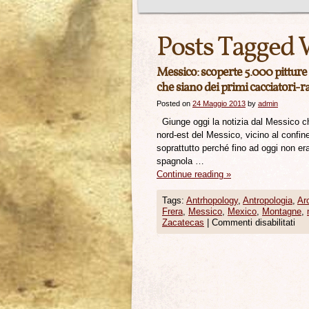
Posts Tagged 
Messico: scoperte 5.000 pitture r
che siano dei primi cacciatori-ra
Posted on
24 Maggio 2013
by
admin
Giunge oggi la notizia dal Messico ch
nord-est del Messico, vicino al confine
soprattutto perché fino ad oggi non er
spagnola …
Continue reading
»
Tags:
Antrhopology
,
Antropologia
,
Ar
Frera
,
Messico
,
Mexico
,
Montagne
,
Zacatecas
|
Commenti disabilitati