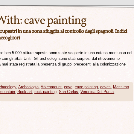
With:
cave painting
upestri in una zona sfuggita al controllo degli spagnoli. Indizi
ccoglitori
e ben 5.000 pitture rupestri sono state scoperte in una catena montuosa nel
 con gli Stati Uniti. Gli archeologi sono stati sorpresi dal ritrovamento
a mai stata registrata la presenza di gruppi precedenti alla colonizzazione
chaeology
,
Archeologia
,
Arkeomount
,
cave
,
cave painting
,
caves
,
Massimo
mountain
,
Rock art
,
rock painting
,
San Carlos
,
Veronica Del Punta
,