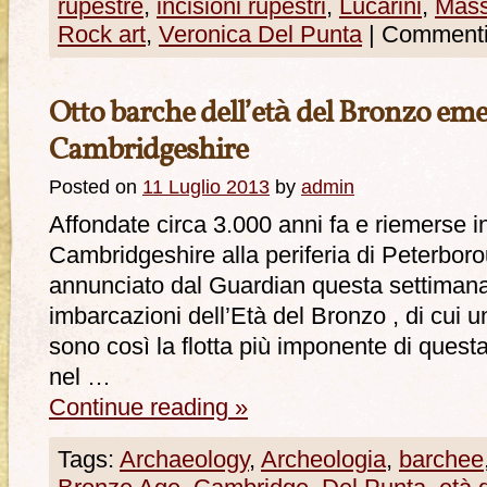
rupestre
,
incisioni rupestri
,
Lucarini
,
Mass
Rock art
,
Veronica Del Punta
|
Commenti d
Otto barche dell’età del Bronzo eme
Cambridgeshire
Posted on
11 Luglio 2013
by
admin
Affondate circa 3.000 anni fa e riemerse i
Cambridgeshire alla periferia di Peterboro
annunciato dal Guardian questa settimana: 
imbarcazioni dell’Età del Bronzo , di cui 
sono così la flotta più imponente di questa
nel …
Continue reading
»
Tags:
Archaeology
,
Archeologia
,
barchee