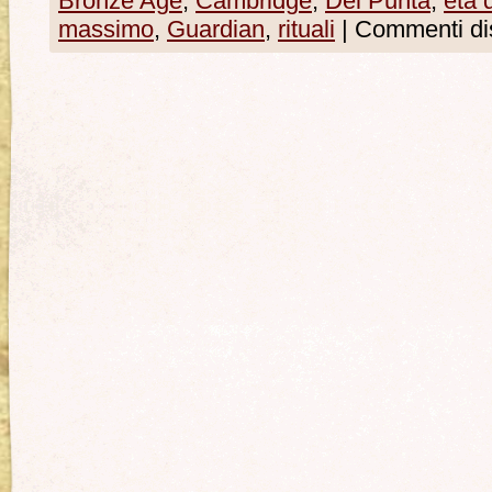
Bronze Age
,
Cambridge
,
Del Punta
,
età 
massimo
,
Guardian
,
rituali
|
Commenti disa