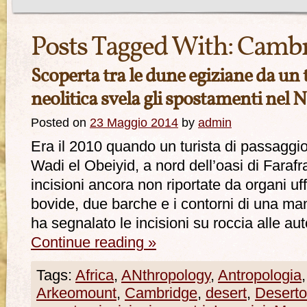
Posts Tagged With:
Cambr
Scoperta tra le dune egiziane da un 
neolitica svela gli spostamenti nel 
Posted on
23 Maggio 2014
by
admin
Era il 2010 quando un turista di passaggio 
Wadi el Obeiyid, a nord dell’oasi di Farafr
incisioni ancora non riportate da organi uffi
bovide, due barche e i contorni di una m
ha segnalato le incisioni su roccia alle au
Continue reading
»
Tags:
Africa
,
ANthropology
,
Antropologia
Arkeomount
,
Cambridge
,
desert
,
Deserto