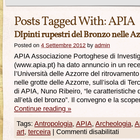
Posts Tagged With:
APIA
DIpinti rupestri del Bronzo nelle A
Posted on
4 Settembre 2012
by
admin
APIA Associazione Portoghese di Investi
(www.apia.pt) ha dato annuncio in un re
l’Università delle Azzorre del ritrovamento 
nelle grotte delle Azzorre, sull’isola di Te
di APIA, Nuno Ribeiro, “le caratteristiche d
all’età del bronzo”. Il convegno e la scope
Continue reading
»
Tags:
Antropologia
,
APIA
,
Archeologia
,
A
art
,
terceira
|
Commenti disabilitati