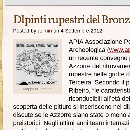
DIpinti rupestri del Bron
Posted by
admin
on 4 Settembre 2012
APIA Associazione Po
Archeologica (
www.ap
un recente convegno p
Azzorre del ritrovamen
rupestre nelle grotte d
Terceira. Secondo il 
Mappa di Terceira
Ribeiro, “le caratteris
riconducibili all’età d
scoperta delle pitture si inseriscono nel di
discute se le Azzorre siano state o meno a
preistorici. Negli ultimi anni team interna