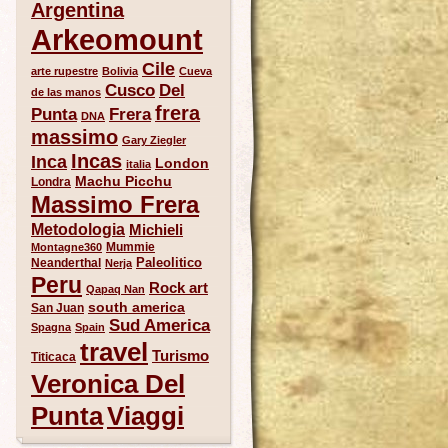
Argentina
Arkeomount
Cile
arte rupestre
Bolivia
Cueva
Del
Cusco
de las manos
frera
Punta
Frera
DNA
massimo
Gary Ziegler
Incas
Inca
London
italia
Machu Picchu
Londra
Massimo Frera
Metodologia
Michieli
Mummie
Montagne360
Paleolitico
Neanderthal
Nerja
Peru
Rock art
Qapaq Nan
south america
San Juan
Sud America
Spagna
Spain
travel
Turismo
Titicaca
Veronica Del
Punta
Viaggi