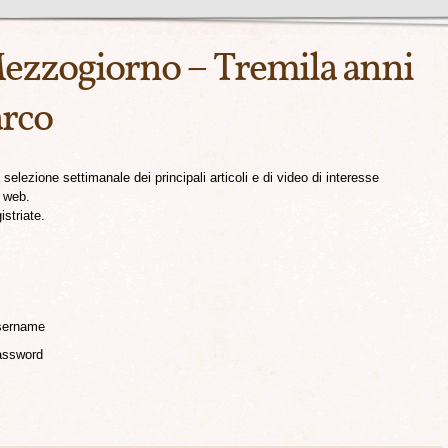
Mezzogiorno – Tremila anni
arco
selezione settimanale dei principali articoli e di video di interesse
e web.
istriate.
ername
ssword