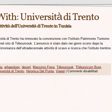
With:
Università di Trento
ttività dell’Università di Trento in Tunisia
à di Trento ha rinnovato la convenzione con l’Istituto Patrimonio Tunisino
 nel sito di Téboursouk. L’annuncio è stato dato nei giorni scorsi dopo la
monianza dell’ultradecennale attività di scavo e ricerca che l’istituto trentino
ia
,
arhaeology
,
desert
,
Massimo Frera
,
Téboursouk
,
Thibursicum Bure
,
versità di Trento
,
Veronica Del Punta
,
Viaggi
|
Commenti disabilitati