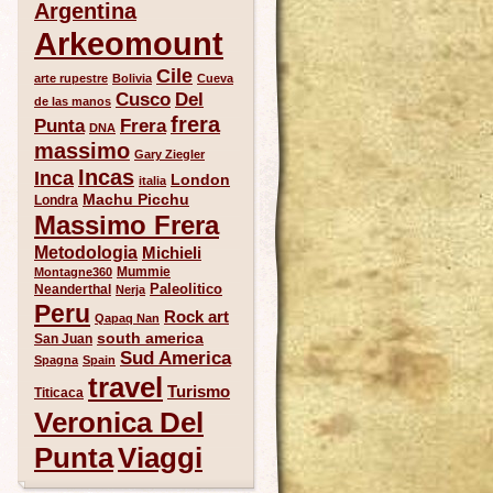
Argentina
Arkeomount
Cile
arte rupestre
Bolivia
Cueva
Del
Cusco
de las manos
frera
Punta
Frera
DNA
massimo
Gary Ziegler
Incas
Inca
London
italia
Machu Picchu
Londra
Massimo Frera
Metodologia
Michieli
Mummie
Montagne360
Paleolitico
Neanderthal
Nerja
Peru
Rock art
Qapaq Nan
south america
San Juan
Sud America
Spagna
Spain
travel
Turismo
Titicaca
Veronica Del
Punta
Viaggi