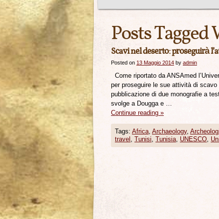
Posts Tagged 
Scavi nel deserto: proseguirà l’a
Posted on
13 Maggio 2014
by
admin
Come riportato da ANSAmed l’Universit
per proseguire le sue attività di scavo
pubblicazione di due monografie a testi
svolge a Dougga e …
Continue reading
»
Tags:
Africa
,
Archaeology
,
Archeolog
travel
,
Tunisi
,
Tunisia
,
UNESCO
,
Uni