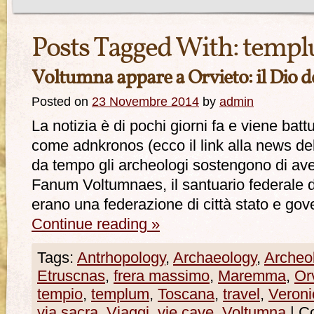
Posts Tagged With:
temp
Voltumna appare a Orvieto: il Dio de
Posted on
23 Novembre 2014
by
admin
La notizia è di pochi giorni fa e viene bat
come adnkronos (ecco il link alla news de
da tempo gli archeologi sostengono di aver
Fanum Voltumnaes, il santuario federale d
erano una federazione di città stato e go
Continue reading
»
Tags:
Antrhopology
,
Archaeology
,
Archeo
Etruscnas
,
frera massimo
,
Maremma
,
Or
tempio
,
templum
,
Toscana
,
travel
,
Veroni
via sacra
,
Viaggi
,
vie cave
,
Voltumna
|
Co