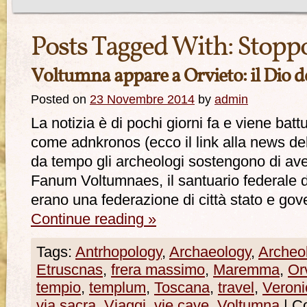
Posts Tagged With:
Stopp
Voltumna appare a Orvieto: il Dio de
Posted on
23 Novembre 2014
by
admin
La notizia è di pochi giorni fa e viene bat
come adnkronos (ecco il link alla news de
da tempo gli archeologi sostengono di aver
Fanum Voltumnaes, il santuario federale d
erano una federazione di città stato e go
Continue reading
»
Tags:
Antrhopology
,
Archaeology
,
Archeo
Etruscnas
,
frera massimo
,
Maremma
,
Or
tempio
,
templum
,
Toscana
,
travel
,
Veroni
via sacra
,
Viaggi
,
vie cave
,
Voltumna
|
Co