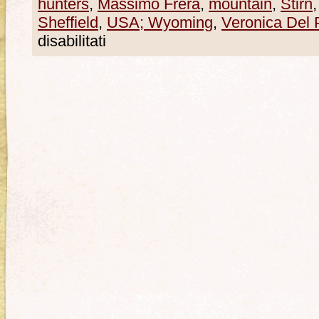
hunters
,
Massimo Frera
,
mountain
,
Stirn
Sheffield
,
USA; Wyoming
,
Veronica Del 
disabilitati