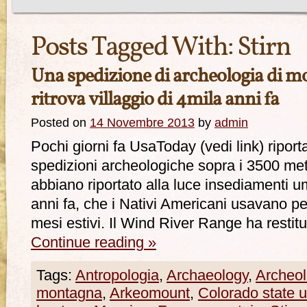
Posts Tagged With:
Stirn
Una spedizione di archeologia di
ritrova villaggio di 4mila anni fa
Posted on
14 Novembre 2013
by
admin
Pochi giorni fa UsaToday (vedi link) riport
spedizioni archeologiche sopra i 3500 me
abbiano riportato alla luce insediamenti um
anni fa, che i Nativi Americani usavano per
mesi estivi. Il Wind River Range ha restit
Continue reading
»
Tags:
Antropologia
,
Archaeology
,
Archeol
montagna
,
Arkeomount
,
Colorado state u