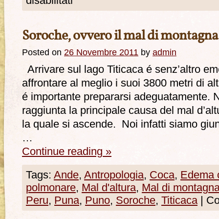
disabilitati
Soroche, ovvero il mal di montagna
Posted on
26 Novembre 2011
by
admin
Arrivare sul lago Titicaca é senz’altro e
affrontare al meglio i suoi 3800 metri di alt
é importante prepararsi adeguatamente. No
raggiunta la principale causa del mal d’alt
la quale si ascende. Noi infatti siamo gi
…
Continue reading
»
Tags:
Ande
,
Antropologia
,
Coca
,
Edema c
polmonare
,
Mal d'altura
,
Mal di montagn
Peru
,
Puna
,
Puno
,
Soroche
,
Titicaca
|
Co