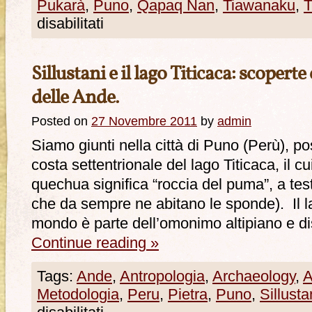
Pukarà
,
Puno
,
Qapaq Nan
,
Tiawanaku
,
T
disabilitati
Sillustani e il lago Titicaca: scoperte
delle Ande.
Posted on
27 Novembre 2011
by
admin
Siamo giunti nella città di Puno (Perù), po
costa settentrionale del lago Titicaca, il c
quechua significa “roccia del puma”, a tes
che da sempre ne abitano le sponde). Il la
mondo è parte dell’omonimo altipiano e 
Continue reading
»
Tags:
Ande
,
Antropologia
,
Archaeology
,
A
Metodologia
,
Peru
,
Pietra
,
Puno
,
Sillusta