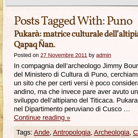
Posts Tagged With:
Puno
Pukarà: matrice culturale dell’altipi
Qapaq Ñan.
Posted on
27 Novembre 2011
by
admin
In compagnia dell’archeologo Jimmy Bouron
del Ministero di Cultura di Puno, cerchi
un sito che per certi versi è poco conside
andino, ma che invece pare aver avuto un 
sviluppo dell’altipiano del Titicaca. Pukar
nel Dipartimento peruviano di Cusco …
Continue reading
»
Tags:
Ande
,
Antropologia
,
Archeologia
,
C