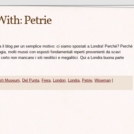
With:
Petrie
 il blog per un semplice motivo: ci siamo spostati a Londra! Perché? Perché
ogia, molti musei con esposti fondamentali reperti provenienti da scavi
e certo non mancano i siti neolitici e megalitici. Qui a Londra buona parte
tish Museum
,
Del Punta
,
Frera
,
London
,
Londra
,
Petrie
,
Wiseman
|