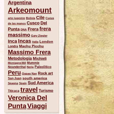
Argentina
Arkeomount
Cile
arte rupestre
Bolivia
Cueva
Del
Cusco
de las manos
frera
Punta
Frera
DNA
massimo
Gary Ziegler
Incas
Inca
London
italia
Machu Picchu
Londra
Massimo Frera
Metodologia
Michieli
Mummie
Montagne360
Paleolitico
Neanderthal
Nerja
Peru
Rock art
Qapaq Nan
south america
San Juan
Sud America
Spagna
Spain
travel
Turismo
Titicaca
Veronica Del
Punta
Viaggi