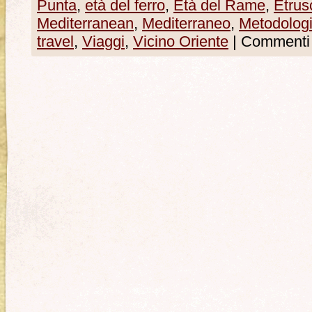
Punta
,
età del ferro
,
Età del Rame
,
Etrus
Mediterranean
,
Mediterraneo
,
Metodolog
travel
,
Viaggi
,
Vicino Oriente
|
Commenti d