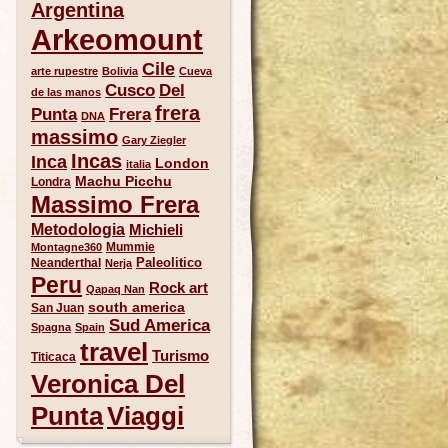
Argentina
Arkeomount
Cile
arte rupestre
Bolivia
Cueva
Del
Cusco
de las manos
frera
Punta
Frera
DNA
massimo
Gary Ziegler
Incas
Inca
London
italia
Machu Picchu
Londra
Massimo Frera
Metodologia
Michieli
Mummie
Montagne360
Paleolitico
Neanderthal
Nerja
Peru
Rock art
Qapaq Nan
south america
San Juan
Sud America
Spagna
Spain
travel
Turismo
Titicaca
Veronica Del
Punta
Viaggi