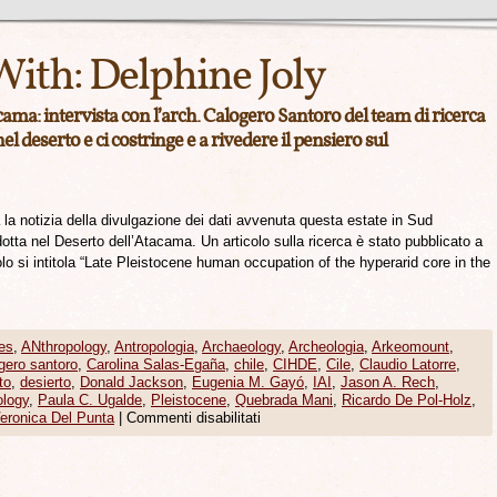
With:
Delphine Joly
ma: intervista con l’arch. Calogero Santoro del team di ricerca
l deserto e ci costringe e a rivedere il pensiero sul
 la notizia della divulgazione dei dati avvenuta questa estate in Sud
otta nel Deserto dell’Atacama. Un articolo sulla ricerca è stato pubblicato a
olo si intitola “Late Pleistocene human occupation of the hyperarid core in the
es
,
ANthropology
,
Antropologia
,
Archaeology
,
Archeologia
,
Arkeomount
,
gero santoro
,
Carolina Salas-Egaña
,
chile
,
CIHDE
,
Cile
,
Claudio Latorre
,
to
,
desierto
,
Donald Jackson
,
Eugenia M. Gayó
,
IAI
,
Jason A. Rech
,
logy
,
Paula C. Ugalde
,
Pleistocene
,
Quebrada Mani
,
Ricardo De Pol-Holz
,
eronica Del Punta
|
Commenti disabilitati