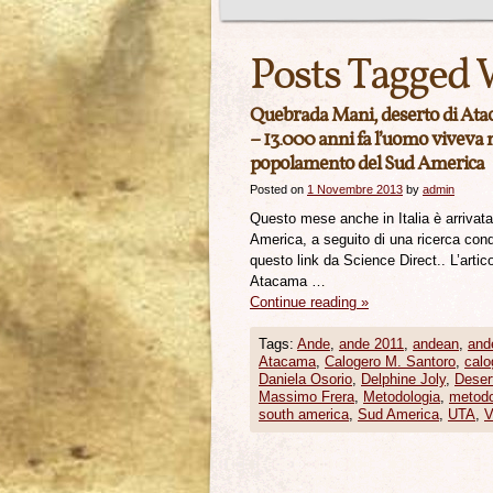
Posts Tagged 
Quebrada Mani, deserto di Ataca
– 13.000 anni fa l’uomo viveva ne
popolamento del Sud America
Posted on
1 Novembre 2013
by
admin
Questo mese anche in Italia è arrivata
America, a seguito di una ricerca cond
questo link da Science Direct.. L’artic
Atacama …
Continue reading
»
Tags:
Ande
,
ande 2011
,
andean
,
and
Atacama
,
Calogero M. Santoro
,
calo
Daniela Osorio
,
Delphine Joly
,
Deser
Massimo Frera
,
Metodologia
,
metodo
south america
,
Sud America
,
UTA
,
V