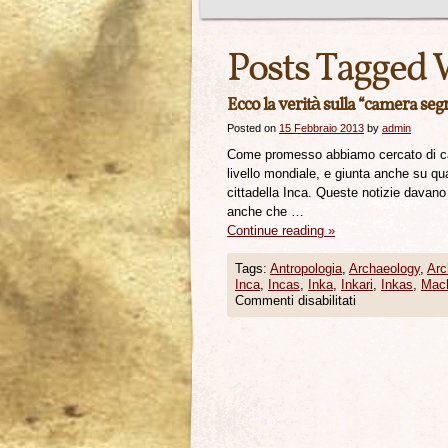
Posts Tagged 
Ecco la verità sulla “camera se
Posted on
15 Febbraio 2013
by
admin
Come promesso abbiamo cercato di cap
livello mondiale, e giunta anche su qua
cittadella Inca. Queste notizie davano 
anche che …
Continue reading
»
Tags:
Antropologia
,
Archaeology
,
Arc
Inca
,
Incas
,
Inka
,
Inkari
,
Inkas
,
Mac
Commenti disabilitati