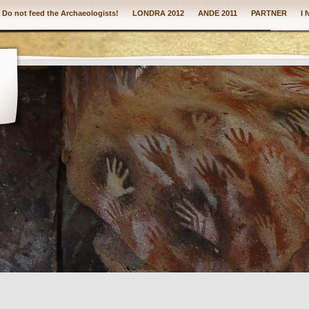
: Do not feed the Archaeologists!
LONDRA 2012
ANDE 2011
PARTNER
I