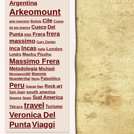
Argentina
Arkeomount
Cile
arte rupestre
Bolivia
Cueva
Del
Cusco
de las manos
frera
Punta
Frera
DNA
massimo
Gary Ziegler
Incas
Inca
London
italia
Machu Picchu
Londra
Massimo Frera
Metodologia
Michieli
Mummie
Montagne360
Paleolitico
Neanderthal
Nerja
Peru
Rock art
Qapaq Nan
south america
San Juan
Sud America
Spagna
Spain
travel
Turismo
Titicaca
Veronica Del
Punta
Viaggi