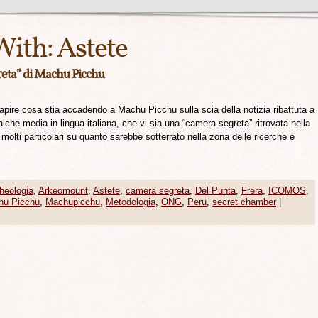
With:
Astete
greta” di Machu Picchu
ire cosa stia accadendo a Machu Picchu sulla scia della notizia ribattuta a
lche media in lingua italiana, che vi sia una “camera segreta” ritrovata nella
molti particolari su quanto sarebbe sotterrato nella zona delle ricerche e
heologia
,
Arkeomount
,
Astete
,
camera segreta
,
Del Punta
,
Frera
,
ICOMOS
,
hu Picchu
,
Machupicchu
,
Metodologia
,
ONG
,
Peru
,
secret chamber
|