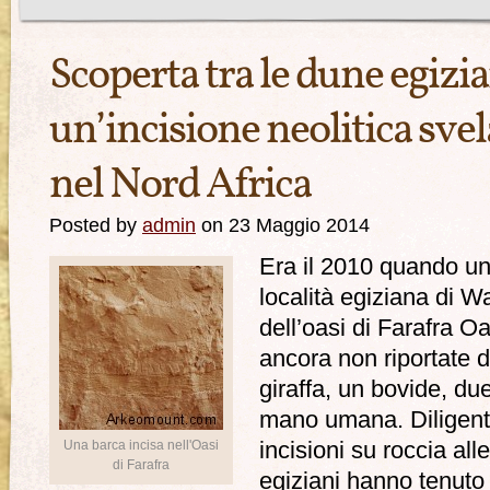
Scoperta tra le dune egizia
un’incisione neolitica sve
nel Nord Africa
Posted by
admin
on 23 Maggio 2014
Era il 2010 quando un 
località egiziana di W
dell’oasi di Farafra Oa
ancora non riportate da
giraffa, un bovide, du
mano umana. Diligent
Una barca incisa nell'Oasi
incisioni su roccia alle
di Farafra
egiziani hanno tenuto 