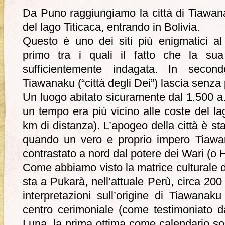
Da Puno raggiungiamo la città di Tiawana
del lago Titicaca, entrando in Bolivia.
Questo è uno dei siti più enigmatici al
primo tra i quali il fatto che la su
sufficientemente indagata. In second
Tiawanaku (“città degli Dei”) lascia senza 
Un luogo abitato sicuramente dal 1.500 a.
un tempo era più vicino alle coste del la
km di distanza). L’apogeo della città è stat
quando un vero e proprio impero Tiawan
contrastato a nord dal potere dei Wari (o H
Come abbiamo visto la matrice culturale
sta a Pukarà, nell’attuale Perù, circa 20
interpretazioni sull’origine di Tiawanak
centro cerimoniale (come testimoniato d
Luna, la prima ottima come calendario sol