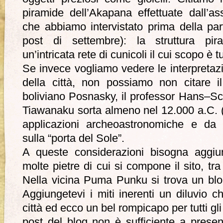
piramide dell’Akapana effettuate dall’as
che abbiamo intervistato prima della p
post di settembre): la struttura pi
un’intricata rete di cunicoli il cui scopo è t
Se invece vogliamo vedere le interpretazi
della città, non possiamo non citare il
boliviano Posnasky, il professor Hans–Sch
Tiawanaku sorta almeno nel 12.000 a.C. (
applicazioni archeoastronomiche e da i
sulla “porta del Sole”.
A queste considerazioni bisogna aggiun
molte pietre di cui si compone il sito, tra
Nella vicina Puma Punku si trova un bloc
Aggiungetevi i miti inerenti un diluvio 
città ed ecco un bel rompicapo per tutti gl
post del blog non è sufficiente a presen