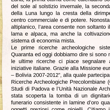
del sole al solstizio invernale, la secon
della Luna lungo la cresta della dirimpe
centro commerciale e di potere. Nonosta
altiplanico, l’area consente non soltanto i
lama e alpaca, ma anche la coltivazione
sistema di economia mista.
Le prime ricerche archeologiche sist
Quaranta ed oggi dobbiamo dire si sono n
le ultime ricerche ci piace segnalare
iniziative italiane. Grazie alla Missione 
– Bolivia 2007-2012”, alla quale partecipan
Ricerche Archeologiche Precolombiane (C
Studi di Padova e l’Unità Nazionale Arch
stata scoperta la tomba di un dignitar
funerario consistente in lamine d’oro quadr
oggetti preziosi come gioielli. Citiamo i