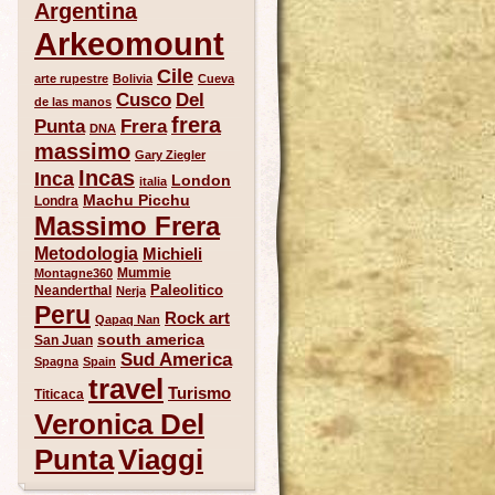
Argentina
Arkeomount
Cile
arte rupestre
Bolivia
Cueva
Del
Cusco
de las manos
frera
Punta
Frera
DNA
massimo
Gary Ziegler
Incas
Inca
London
italia
Machu Picchu
Londra
Massimo Frera
Metodologia
Michieli
Mummie
Montagne360
Paleolitico
Neanderthal
Nerja
Peru
Rock art
Qapaq Nan
south america
San Juan
Sud America
Spagna
Spain
travel
Turismo
Titicaca
Veronica Del
Punta
Viaggi