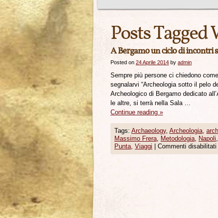
Posts Tagged 
A Bergamo un ciclo di incontri 
Posted on
24 Aprile 2014
by
admin
Sempre più persone ci chiedono come a
segnalarvi “Archeologia sotto il pelo d
Archeologico di Bergamo dedicato all’
le altre, si terrà nella Sala …
Continue reading
»
Tags:
Archaeology
,
Archeologia
,
arc
Massimo Frera
,
Metodologia
,
Napoli
Punta
,
Viaggi
|
Commenti disabilitati