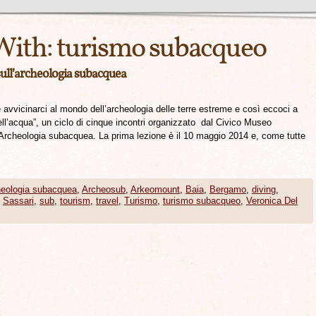
With:
turismo subacqueo
sull’archeologia subacquea
vvicinarci al mondo dell’archeologia delle terre estreme e così eccoci a
ell’acqua”, un ciclo di cinque incontri organizzato dal Civico Museo
Archeologia subacquea. La prima lezione è il 10 maggio 2014 e, come tutte
heologia subacquea
,
Archeosub
,
Arkeomount
,
Baia
,
Bergamo
,
diving
,
,
Sassari
,
sub
,
tourism
,
travel
,
Turismo
,
turismo subacqueo
,
Veronica Del