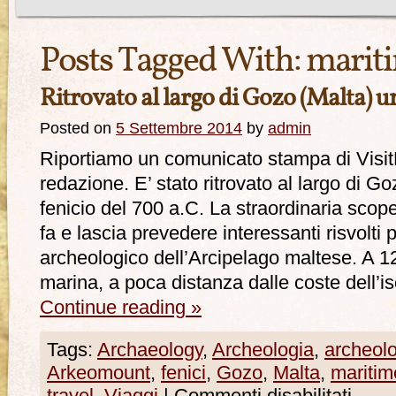
Posts Tagged With:
marit
Ritrovato al largo di Gozo (Malta) un
Posted on
5 Settembre 2014
by
admin
Riportiamo un comunicato stampa di Visit
redazione. E’ stato ritrovato al largo di G
fenicio del 700 a.C. La straordinaria scope
fa e lascia prevedere interessanti risvolti p
archeologico dell’Arcipelago maltese. A 12
marina, a poca distanza dalle coste dell’i
Continue reading
»
Tags:
Archaeology
,
Archeologia
,
archeol
Arkeomount
,
fenici
,
Gozo
,
Malta
,
maritim