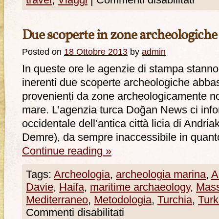
travel
,
Viaggi
|
Commenti disabilitati
Due scoperte in zone archeologiche
Posted on
18 Ottobre 2013
by
admin
In queste ore le agenzie di stampa stanno
inerenti due scoperte archeologiche abba
provenienti da zone archeologicamente no
mare. L’agenzia turca Doğan News ci inf
occidentale dell’antica città licia di Andriak
Demre), da sempre inaccessibile in quant
Continue reading
»
Tags:
Archeologia
,
archeologia marina
,
A
Davie
,
Haifa
,
maritime archaeology
,
Mass
Mediterraneo
,
Metodologia
,
Turchia
,
Turk
Commenti disabilitati