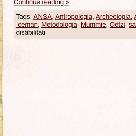
Continue reading
»
Tags:
ANSA
,
Antropologia
,
Archeologia
,
Iceman
,
Metodologia
,
Mummie
,
Oetzi
,
sa
disabilitati