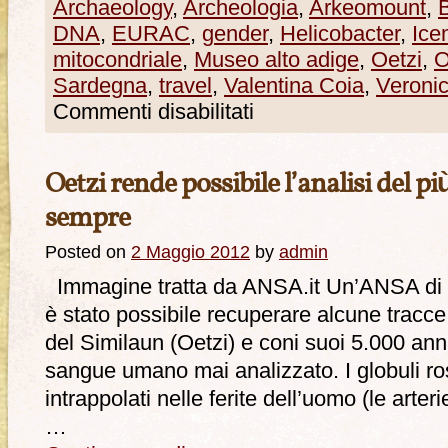
Archaeology
,
Archeologia
,
Arkeomount
,
DNA
,
EURAC
,
gender
,
Helicobacter
,
Ice
mitocondriale
,
Museo alto adige
,
Oetzi
,
O
Sardegna
,
travel
,
Valentina Coia
,
Veroni
Commenti disabilitati
Oetzi rende possibile l’analisi del p
sempre
Posted on
2 Maggio 2012
by
admin
Immagine tratta da ANSA.it Un’ANSA di q
è stato possibile recuperare alcune trac
del Similaun (Oetzi) e coni suoi 5.000 anni 
sangue umano mai analizzato. I globuli ro
intrappolati nelle ferite dell’uomo (le arteri
…