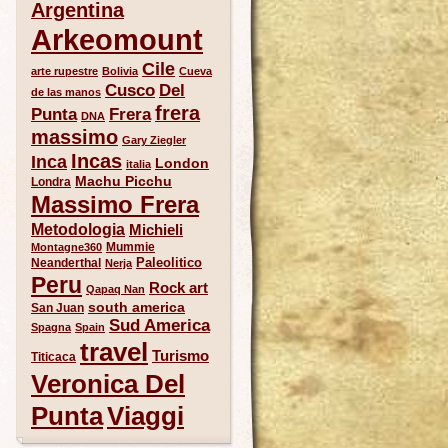
Argentina
Arkeomount
Cile
arte rupestre
Bolivia
Cueva
Del
Cusco
de las manos
frera
Punta
Frera
DNA
massimo
Gary Ziegler
Incas
Inca
London
italia
Machu Picchu
Londra
Massimo Frera
Metodologia
Michieli
Mummie
Montagne360
Paleolitico
Neanderthal
Nerja
Peru
Rock art
Qapaq Nan
south america
San Juan
Sud America
Spagna
Spain
travel
Turismo
Titicaca
Veronica Del
Punta
Viaggi