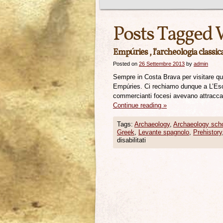
Posts Tagged 
Empúries , l’archeologia classic
Posted on
26 Settembre 2013
by
admin
Sempre in Costa Brava per visitare quel
Empúries. Ci rechiamo dunque a L’Esca
commercianti focesi avevano attracca
Continue reading
»
Tags:
Archaeology
,
Archaeology sch
Greek
,
Levante spagnolo
,
Prehistory
disabilitati