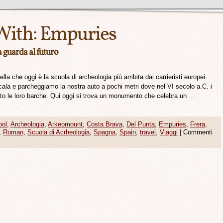
With:
Empuries
a guarda al futuro
la che oggi è la scuola di archeologia più ambita dai carrieristi europei:
la e parcheggiamo la nostra auto a pochi metri dove nel VI secolo a.C. i
to le loro barche. Qui oggi si trova un monumento che celebra un …
ool
,
Archeologia
,
Arkeomount
,
Costa Brava
,
Del Punta
,
Empuries
,
Frera
,
,
Roman
,
Scuola di Acrheologia
,
Spagna
,
Spain
,
travel
,
Viaggi
|
Commenti