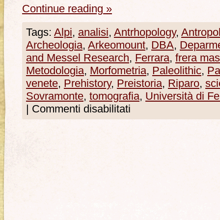
Continue reading
»
Tags:
Alpi
,
analisi
,
Antrhopology
,
Antropo
Archeologia
,
Arkeomount
,
DBA
,
Deparme
and Messel Research
,
Ferrara
,
frera ma
Metodologia
,
Morfometria
,
Paleolithic
,
Pa
venete
,
Prehistory
,
Preistoria
,
Riparo
,
sci
Sovramonte
,
tomografia
,
Università di Fe
|
Commenti disabilitati