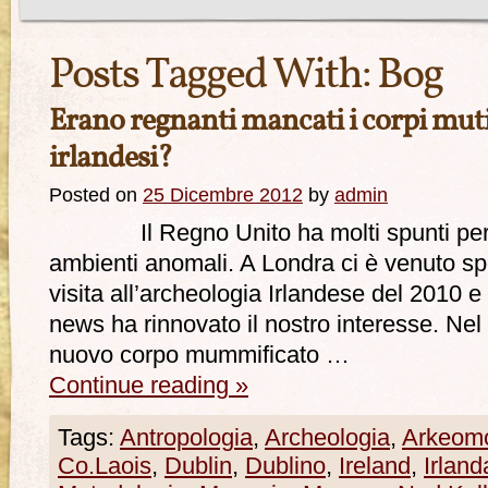
Posts Tagged With:
Bog
Erano regnanti mancati i corpi mutil
irlandesi?
Posted on
25 Dicembre 2012
by
admin
Il Regno Unito ha molti spunti per la
ambienti anomali. A Londra ci è venuto sp
visita all’archeologia Irlandese del 2010 e
news ha rinnovato il nostro interesse. Nel
nuovo corpo mummificato …
Continue reading
»
Tags:
Antropologia
,
Archeologia
,
Arkeom
Co.Laois
,
Dublin
,
Dublino
,
Ireland
,
Irland