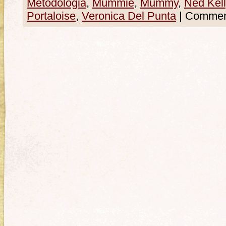
Metodologia
,
Mummie
,
Mummy
,
Ned Kell
Portaloise
,
Veronica Del Punta
|
Commenti