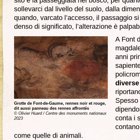
sito e la passeggiata nel bosco, per quan
sollevarci dal livello del suolo, dalla dim
quando, varcato l’accesso, il passaggio si 
denso di significato, l’alterazione è palpab
A Font d
magdale
anni pri
sapiente
policro
diverse
riportano
Spesso 
Grotte de Font-de-Gaume, rennes noir et rouge,
dipendo
dit aussi panneau des rennes affrontés
© Olivier Huard / Centre des monuments nationaux
conta i 
2023
contano 
come quelle di animali.