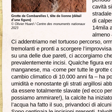
cavità s
stradale
Grotte de Combarelles I, tête de lionne (détail
di calpe
d’une figure)
© Olivier Huard / Centre des monuments nationaux
14mila a
2023
almeno 
Ci addentriamo nel tortuoso percorso, ormai
tremolanti e pronti a scorgere l’improvvisa
su una delle due pareti, ci accorgiamo che
prevalentemente incisi. Qualche figura era
manganese, ma -come per tutte le grotte o
cambio climatico di 10.000 anni fa – ha por
umidità e nonostante gli strati argillosi ab
da essere totalmente slavate (ed ecco pe
possiamo ammirare!), la calcite ha iniziato 
l’acqua ha fatto il suo, privandoci di alcuni
Sono centinaia le incisioni presenti, talvol