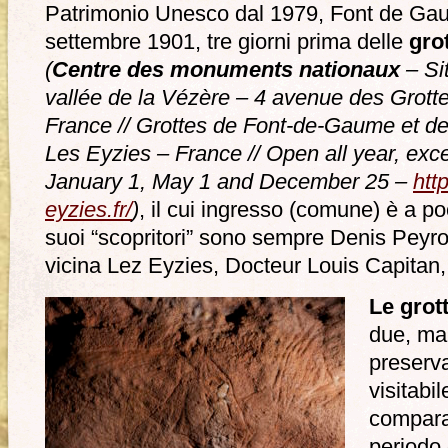
Patrimonio Unesco dal 1979, Font de Gaum
settembre 1901, tre giorni prima delle
gro
(
Centre des monuments nationaux
– Sit
vallée de la Vézère – 4 avenue des Grott
France // Grottes de Font-de-Gaume et d
Les Eyzies – France // Open all year, ex
January 1, May 1 and December 25 –
htt
eyzies.fr/
)
, il cui ingresso (comune) è a po
suoi “scopritori” sono sempre Denis Peyro
vicina Lez Eyzies, Docteur Louis Capitan, 
Le grot
due, ma 
preserv
visitabi
comparaz
periodo 