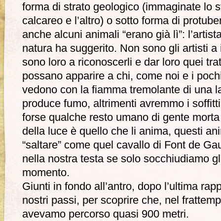
forma di strato geologico (immaginate lo s
calcareo e l’altro) o sotto forma di protub
anche alcuni animali “erano già lì”: l’artis
natura ha suggerito. Non sono gli artisti a 
sono loro a riconoscerli e dar loro quei tr
possano apparire a chi, come noi e i pochi 
vedono con la fiamma tremolante di una 
produce fumo, altrimenti avremmo i soffitt
forse qualche resto umano di gente morta p
della luce è quello che li anima, questi anim
“saltare” come quel cavallo di Font de G
nella nostra testa se solo socchiudiamo gl
momento.
Giunti in fondo all’antro, dopo l’ultima ra
nostri passi, per scoprire che, nel frattemp
avevamo percorso quasi 900 metri.