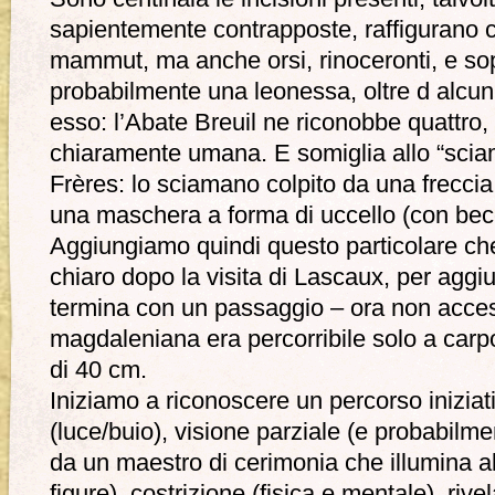
sapientemente contrapposte, raffigurano cav
mammut, ma anche orsi, rinoceronti, e sopr
probabilmente una leonessa, oltre d alcuni 
esso: l’Abate Breuil ne riconobbe quattro,
chiaramente umana. E somiglia allo “sciam
Frères: lo sciamano colpito da una freccia
una maschera a forma di uccello (con bec
Aggiungiamo quindi questo particolare ch
chiaro dopo la visita di Lascaux, per agg
termina con un passaggio – ora non access
magdaleniana era percorribile solo a carp
di 40 cm.
Iniziamo a riconoscere un percorso inizia
(luce/buio), visione parziale (e probabilm
da un maestro di cerimonia che illumina a
figure), costrizione (fisica e mentale), riv