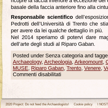
ricopre la faccia inferiore a eccezione dei c
basale della faccia anteriore fino alla cintu
Responsabile scientifico
dell’esposizio
Pedrotti dell’Università di Trento che st
per avere da lei qualche dettaglio in più.
Nel 2014 speriamo di potervi dare magg
dell’arte degli studi al Riparo Gaban.
Posted under Senza categoria and tagge
Archaeology
,
Archeologia
,
Arkeomount
,
MUSE
,
Riparo Gaban
,
Trento
,
Venere
,
V
Commenti disabilitati
2020 Project: Do not feed the Archaeologists!
Cookie policy
I NOST