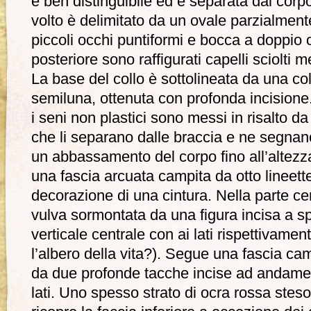
è ben distinguibile ed è separata dal corpo 
volto è delimitato da un ovale parzialment
piccoli occhi puntiformi e bocca a doppio o
posteriore sono raffigurati capelli sciolti me
La base del collo è sottolineata da una c
semiluna, ottenuta con profonda incisione
i seni non plastici sono messi in risalto d
che li separano dalle braccia e ne segnano
un abbassamento del corpo fino all’altezza 
una fascia arcuata campita da otto lineette
decorazione di una cintura. Nella parte ce
vulva sormontata da una figura incisa a sp
verticale centrale con ai lati rispettivamen
l’albero della vita?). Segue una fascia cam
da due profonde tacche incise ad andament
lati. Uno spesso strato di ocra rossa ste