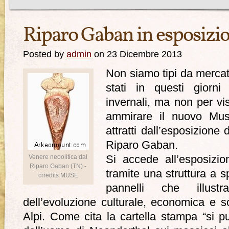
Riparo Gaban in esposizio
Posted by
admin
on 23 Dicembre 2013
Non siamo tipi da mercat
stati in questi giorn
invernali, ma non per vis
ammirare il nuovo Mu
attratti dall’esposizione 
Riparo Gaban.
Venere neoolitica dal
Si accede all’esposizio
Riparo Gaban (TN) -
tramite una struttura a 
crredits MUSE
pannelli che illustr
dell’evoluzione culturale, economica e so
Alpi. Come cita la cartella stampa “si p