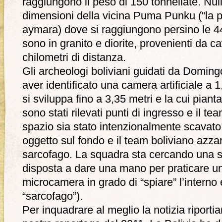
raggiungono il peso di 150 tonnellate. Null
dimensioni della vicina Puma Punku (“la p
aymara) dove si raggiungono persino le 44
sono in granito e diorite, provenienti da 
chilometri di distanza.
Gli archeologi boliviani guidati da Domi
aver identificato una camera artificiale a 1
si sviluppa fino a 3,35 metri e la cui piant
sono stati rilevati punti di ingresso e il t
spazio sia stato intenzionalmente scavato.
oggetto sul fondo e il team boliviano azz
sarcofago. La squadra sta cercando una s
disposta a dare una mano per praticare un 
microcamera in grado di “spiare” l’interno e
“sarcofago”).
Per inquadrare al meglio la notizia riport