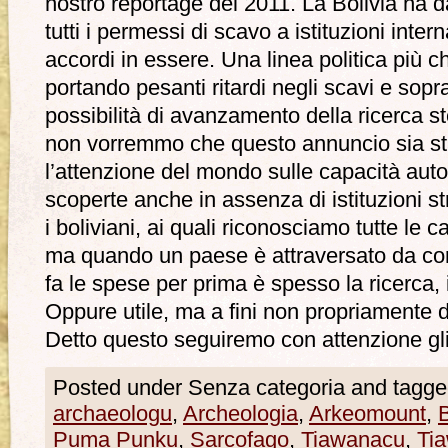
nostro reportage del 2011. La Bolivia ha 
tutti i permessi di scavo a istituzioni inte
accordi in essere. Una linea politica più c
portando pesanti ritardi negli scavi e sopr
possibilità di avanzamento della ricerca st
non vorremmo che questo annuncio sia stat
l’attenzione del mondo sulle capacità auto
scoperte anche in assenza di istituzioni s
i boliviani, ai quali riconosciamo tutte le
ma quando un paese è attraversato da corren
fa le spese per prima è spesso la ricerca,
Oppure utile, ma a fini non propriamente 
Detto questo seguiremo con attenzione gli
Posted under Senza categoria and tagge
archaeologu
,
Archeologia
,
Arkeomount
,
B
Puma Punku
,
Sarcofago
,
Tiawanacu
,
Ti