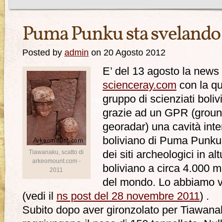
Puma Punku sta svelando i
Posted by
admin
on 20 Agosto 2012
E’ del 13 agosto la news 
scienceray.com
con la qu
gruppo di scienziati boliv
grazie ad un GPR (ground
georadar) una cavità inter
boliviano di Puma Punku
Tiawanaku, scatto di
dei siti archeologici in alt
arkeomount.com -
boliviano a circa 4.000 me
2011
del mondo. Lo abbiamo v
(vedi il
ns post del 28 novembre 2011
) .
Subito dopo aver gironzolato per Tiawanaku