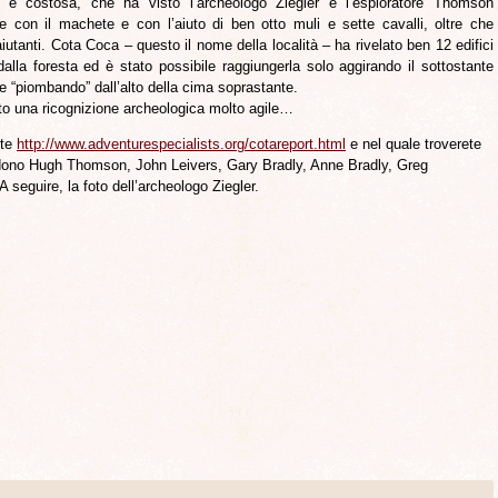
a e costosa, che ha visto l’archeologo Ziegler e l’esploratore Thomson
e con il machete e con l’aiuto di ben otto muli e sette cavalli, oltre che
aiutanti. Cota Coca – questo il nome della località – ha rivelato ben 12 edifici
dalla foresta ed è stato possibile raggiungerla solo aggirando il sottostante
 “piombando” dall’alto della cima soprastante.
to una ricognizione archeologica molto agile…
ite
http://www.adventurespecialists.org/cotareport.html
e nel quale troverete
vedono Hugh Thomson, John Leivers, Gary Bradly, Anne Bradly, Greg
 seguire, la foto dell’archeologo Ziegler.