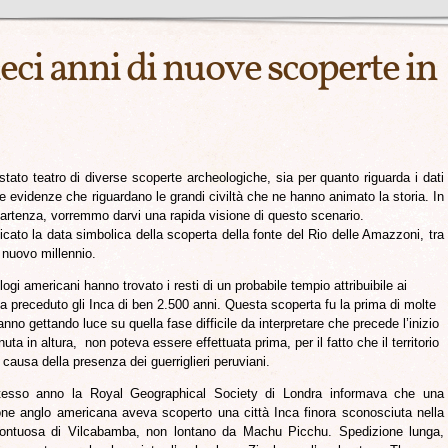
ci anni di nuove scoperte in
stato teatro di diverse scoperte archeologiche, sia per quanto riguarda i dati
uove evidenze che riguardano le grandi civiltà che ne hanno animato la storia. In
partenza, vorremmo darvi una rapida visione di questo scenario.
icato la data simbolica della scoperta della fonte del Rio delle Amazzoni, tra
 nuovo millennio.
gi americani hanno trovato i resti di un probabile tempio attribuibile ai
 preceduto gli Inca di ben 2.500 anni. Questa scoperta fu la prima di molte
no gettando luce su quella fase difficile da interpretare che precede l’inizio
ta in altura, non poteva essere effettuata prima, per il fatto che il territorio
causa della presenza dei guerriglieri peruviani.
tesso anno la Royal Geographical Society di Londra informava che una
one anglo americana aveva scoperto una città Inca finora sconosciuta nella
ntuosa di Vilcabamba, non lontano da Machu Picchu. Spedizione lunga,