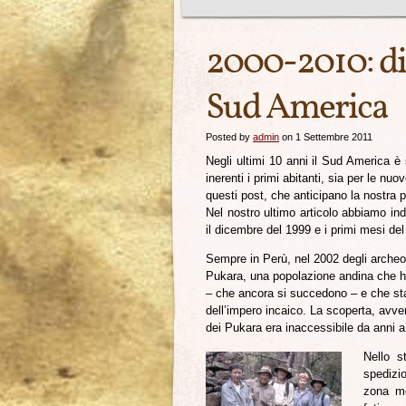
2000-2010: die
Sud America
Posted by
admin
on 1 Settembre 2011
Negli ultimi 10 anni il Sud America è 
inerenti i primi abitanti, sia per le n
questi post, che anticipano la nostra 
Nel nostro ultimo articolo abbiamo ind
il dicembre del 1999 e i primi mesi del
Sempre in Perù, nel 2002 degli archeolo
Pukara, una popolazione andina che ha
– che ancora si succedono – e che stan
dell’impero incaico. La scoperta, avvenu
dei Pukara era inaccessibile da anni a 
Nello s
spedizi
zona mo