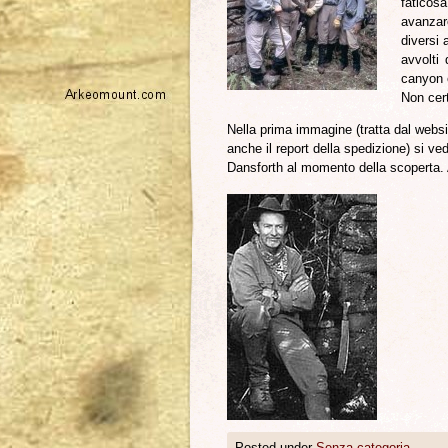
faticos
avanzar
diversi 
avvolti 
canyon e
Non cer
Nella prima immagine (tratta dal webs
anche il report della spedizione) si 
Dansforth al momento della scoperta. A
Posted under
Senza categoria