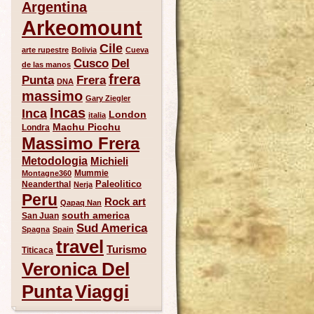
Argentina
Arkeomount
Cile
arte rupestre
Bolivia
Cueva
Del
Cusco
de las manos
frera
Punta
Frera
DNA
massimo
Gary Ziegler
Incas
Inca
London
italia
Machu Picchu
Londra
Massimo Frera
Metodologia
Michieli
Mummie
Montagne360
Paleolitico
Neanderthal
Nerja
Peru
Rock art
Qapaq Nan
south america
San Juan
Sud America
Spagna
Spain
travel
Turismo
Titicaca
Veronica Del
Punta
Viaggi