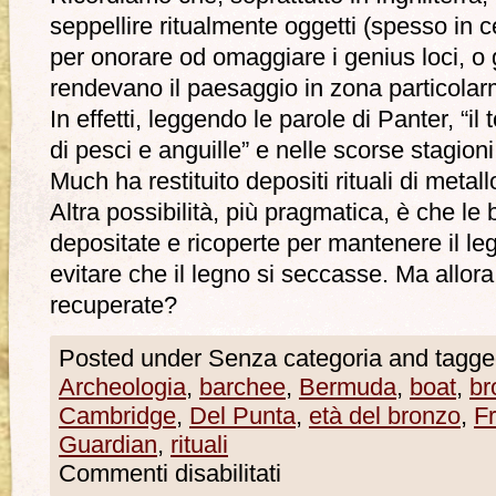
seppellire ritualmente oggetti (spesso in c
per onorare od omaggiare i genius loci, o g
rendevano il paesaggio in zona particolar
In effetti, leggendo le parole di Panter, “il
di pesci e anguille” e nelle scorse stagioni
Much ha restituito depositi rituali di metall
Altra possibilità, più pragmatica, è che le
depositate e ricoperte per mantenere il l
evitare che il legno si seccasse. Ma allor
recuperate?
Posted under Senza categoria and tagge
Archeologia
,
barchee
,
Bermuda
,
boat
,
br
Cambridge
,
Del Punta
,
età del bronzo
,
F
Guardian
,
rituali
Commenti disabilitati