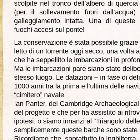
scolpite nel tronco dell’albero di querci
(per il sollevamento fuori dall’acqua)
galleggiamento intatta. Una di queste 
fuochi accesi sul ponte!
La conservazione è stata possibile grazie 
letto di un torrente oggi secco, una volta 
che ha seppellito le imbarcazioni in profon
Ma le imbarcazioni pare siano state delibe
stesso luogo. Le datazioni – in fase di def
1000 anni tra la prima e l’ultima delle nav
“cimitero” navale.
Ian Panter, del Cambridge Archaeological
del progetto e che per ha assistito ai ritr
ipotesi: o siamo innanzi al “Triangolo del
semplicemente queste barche sono state off
Ricordiamo che, soprattutto in Inghilterra, 